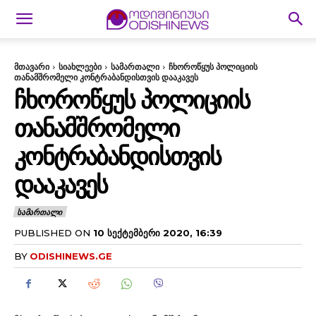
მთავარი
სიახლეები
სამართალი
ჩხოროწყუს პოლიციის
თანამშრომელი კონტრაბანდისთვის დააკავეს
ᲩᲮᲝᲠᲝᲬᲧᲣᲡ ᲞᲝᲚᲘᲪᲘᲘᲡ
ᲗᲐᲜᲐᲛᲨᲠᲝᲛᲔᲚᲘ
ᲙᲝᲜᲢᲠᲐᲑᲐᲜᲓᲘᲡᲗᲕᲘᲡ
ᲓᲐᲐᲙᲐᲕᲔᲡ
ᲡᲐᲛᲐᲠᲗᲐᲚᲘ
PUBLISHED ON
10 ᲡᲔᲥᲢᲔᲛᲑᲔᲠᲘ 2020, 16:39
BY
ODISHINEWS.GE