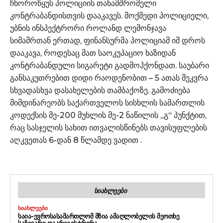
ჩხოროწყუს პოლიციის თანამშრომელი
კონტრაბანდისთვის დააკავეს. მოქმედი პოლიციელი,
უბნის ინსპექტრორი როლანდ ლემონჯავა
სიმამრთან ერთად, ფინანსურმა პოლიციამ იმ დროს
დააკავა, როდესაც მათ საოკუპაციო ხაზიდან
კონტრაბანდული სიგარეტი გადმოჰქონდათ. საუბარი
განსაკუთრებით დიდი რაოდენობით – 5 ათას შეკვრა
სხვადასხვა დასახელების თამბაქოზე. გამოძიება
მიმდინარეობს საქართველოს სისხლის სამართლის
კოდექსის მე-200 მუხლის მე-2 ნაწილის „გ“ პუნქტით,
რაც სასჯელის სახით ითვალისწინებს თავისუფლების
აღკვეთას 6-დან 8 წლამდე ვადით .
ᲡᲘᲐᲮᲚᲔᲔᲑᲘ
ᲡᲘᲐᲮᲚᲔᲔᲑᲘ
ᲡᲐᲘᲐ-ᲔᲕᲠᲝᲡᲐᲡᲐᲛᲐᲠᲗᲚᲝᲛ ᲛᲖᲘᲐ ᲐᲛᲐᲦᲚᲝᲑᲔᲚᲘᲡ ᲛᲔᲝᲗᲮᲔ
ᲡᲐᲩᲘᲕᲐᲠᲘ ᲓᲐᲐᲠᲔᲒᲘᲡᲢᲠᲘᲠᲐ