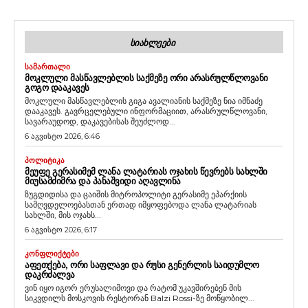
ᲡᲘᲐᲮᲚᲔᲔᲑᲘ
ᲡᲐᲛᲐᲠᲗᲐᲚᲘ
ᲛᲝᲙᲚᲣᲚᲘ ᲛᲐᲡᲬᲐᲕᲚᲔᲑᲚᲘᲡ ᲡᲐᲥᲛᲔᲖᲔ ᲝᲠᲘ ᲐᲠᲐᲡᲠᲣᲚᲬᲚᲝᲕᲐᲜᲘ
ᲒᲝᲒᲝ ᲓᲐᲐᲙᲐᲕᲔᲡ
მოკლული მასწავლებლის გიგა ავალიანის საქმეზე ნია იმნაძე
დააკავეს. გავრცელებული ინფორმაციით, არასრულწლოვანი,
სავარაუდოდ, დაკავებისას შეუძლოდ...
6 აგვისტო 2026, 6:46
ᲞᲝᲚᲘᲢᲘᲙᲐ
ᲛᲔᲣᲤᲔ ᲒᲔᲠᲐᲡᲘᲛᲔᲛ ᲚᲐᲜᲐ ᲚᲐᲢᲐᲠᲘᲐᲡ ᲝᲯᲐᲮᲘᲡ ᲬᲔᲕᲠᲔᲑᲡ ᲡᲐᲮᲚᲨᲘ
ᲛᲘᲣᲡᲐᲛᲫᲘᲛᲠᲐ ᲓᲐ ᲞᲐᲜᲐᲨᲕᲘᲓᲘ ᲐᲦᲐᲕᲚᲘᲜᲐ
ზუგდიდისა და ცაიშის მიტროპოლიტი გერასიმე ეპარქიის
სამღვდელოებასთან ერთად იმყოფებოდა ლანა ლატარიას
სახლში, მის ოჯახს...
6 აგვისტო 2026, 6:17
ᲙᲝᲜᲤᲚᲘᲥᲢᲔᲑᲘ
ᲐᲤᲔᲗᲥᲔᲑᲐ, ᲝᲠᲘ ᲡᲐᲤᲚᲐᲕᲘ ᲓᲐ ᲠᲣᲡᲘ ᲒᲔᲜᲔᲠᲚᲘᲡ ᲡᲐᲘᲓᲣᲛᲚᲝ
ᲓᲐᲙᲠᲫᲐᲚᲕᲐ
ვინ იყო იგორ ერუსალიმოვი და რატომ უკავშირებენ მის
სიკვდილს მოსკოვის რესტორან Balzi Rossi-ზე მოწყობილ...