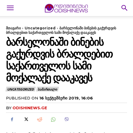
მთავარი
Uncategorized
ბარსელონაში ბინების გაქურდვის
ბრალდებით საქართველოს სამი მოქალაქე დააკავეს
ᲑᲐᲠᲡᲔᲚᲝᲜᲐᲨᲘ ᲑᲘᲜᲔᲑᲘᲡ
ᲒᲐᲥᲣᲠᲓᲕᲘᲡ ᲑᲠᲐᲚᲓᲔᲑᲘᲗ
ᲡᲐᲥᲐᲠᲗᲕᲔᲚᲝᲡ ᲡᲐᲛᲘ
ᲛᲝᲥᲐᲚᲐᲥᲔ ᲓᲐᲐᲙᲐᲕᲔᲡ
UNCATEGORIZED
ᲡᲐᲛᲐᲠᲗᲐᲚᲘ
PUBLISHED ON
16 ᲡᲔᲥᲢᲔᲛᲑᲔᲠᲘ 2019, 16:06
BY
ODISHINEWS.GE