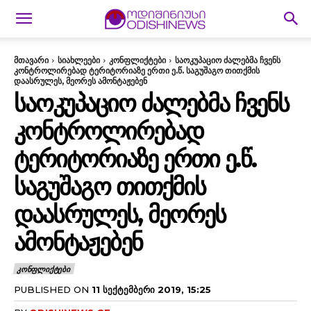
მთავარი
სიახლეები
კონფლიქტები
საოკუპაციო ძალებმა ჩვენს
კონტროლირებად ტერიტორიაზე ერთი ე.წ. საგუშაგო თითქმის
დაასრულეს, მეორეს ამონტაჟებენ
ᲡᲐᲝᲙᲣᲞᲐᲪᲘᲝ ᲫᲐᲚᲔᲑᲛᲐ ᲩᲕᲔᲜᲡ
ᲙᲝᲜᲢᲠᲝᲚᲘᲠᲔᲑᲐᲓ
ᲢᲔᲠᲘᲢᲝᲠᲘᲐᲖᲔ ᲔᲠᲗᲘ Ე.Წ.
ᲡᲐᲒᲣᲨᲐᲒᲝ ᲗᲘᲗᲥᲛᲘᲡ
ᲓᲐᲐᲡᲠᲣᲚᲔᲡ, ᲛᲔᲝᲠᲔᲡ
ᲐᲛᲝᲜᲢᲐᲟᲔᲑᲔᲜ
ᲙᲝᲜᲤᲚᲘᲥᲢᲔᲑᲘ
PUBLISHED ON
11 ᲡᲔᲥᲢᲔᲛᲑᲔᲠᲘ 2019, 15:25