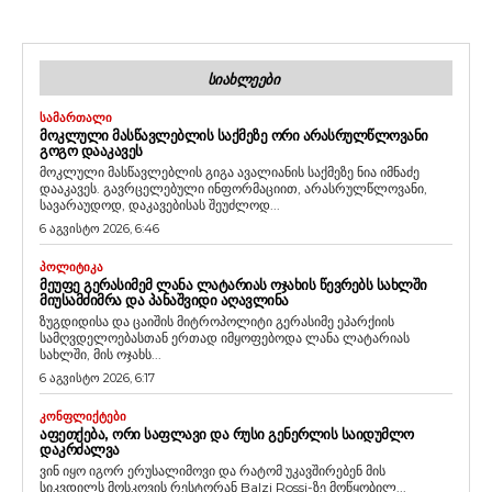
ᲡᲘᲐᲮᲚᲔᲔᲑᲘ
ᲡᲐᲛᲐᲠᲗᲐᲚᲘ
ᲛᲝᲙᲚᲣᲚᲘ ᲛᲐᲡᲬᲐᲕᲚᲔᲑᲚᲘᲡ ᲡᲐᲥᲛᲔᲖᲔ ᲝᲠᲘ ᲐᲠᲐᲡᲠᲣᲚᲬᲚᲝᲕᲐᲜᲘ
ᲒᲝᲒᲝ ᲓᲐᲐᲙᲐᲕᲔᲡ
მოკლული მასწავლებლის გიგა ავალიანის საქმეზე ნია იმნაძე
დააკავეს. გავრცელებული ინფორმაციით, არასრულწლოვანი,
სავარაუდოდ, დაკავებისას შეუძლოდ...
6 აგვისტო 2026, 6:46
ᲞᲝᲚᲘᲢᲘᲙᲐ
ᲛᲔᲣᲤᲔ ᲒᲔᲠᲐᲡᲘᲛᲔᲛ ᲚᲐᲜᲐ ᲚᲐᲢᲐᲠᲘᲐᲡ ᲝᲯᲐᲮᲘᲡ ᲬᲔᲕᲠᲔᲑᲡ ᲡᲐᲮᲚᲨᲘ
ᲛᲘᲣᲡᲐᲛᲫᲘᲛᲠᲐ ᲓᲐ ᲞᲐᲜᲐᲨᲕᲘᲓᲘ ᲐᲦᲐᲕᲚᲘᲜᲐ
ზუგდიდისა და ცაიშის მიტროპოლიტი გერასიმე ეპარქიის
სამღვდელოებასთან ერთად იმყოფებოდა ლანა ლატარიას
სახლში, მის ოჯახს...
6 აგვისტო 2026, 6:17
ᲙᲝᲜᲤᲚᲘᲥᲢᲔᲑᲘ
ᲐᲤᲔᲗᲥᲔᲑᲐ, ᲝᲠᲘ ᲡᲐᲤᲚᲐᲕᲘ ᲓᲐ ᲠᲣᲡᲘ ᲒᲔᲜᲔᲠᲚᲘᲡ ᲡᲐᲘᲓᲣᲛᲚᲝ
ᲓᲐᲙᲠᲫᲐᲚᲕᲐ
ვინ იყო იგორ ერუსალიმოვი და რატომ უკავშირებენ მის
სიკვდილს მოსკოვის რესტორან Balzi Rossi-ზე მოწყობილ...