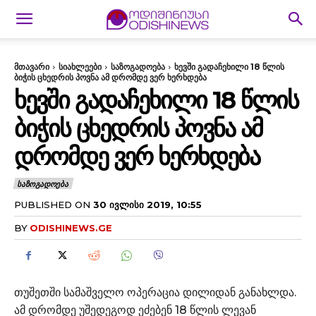
მთავარი
სიახლეები
საზოგადოება
ხევში გადაჩეხილი 18 წლის
ბიჭის ცხედრის პოვნა ამ დრომდე ვერ ხერხდება
ᲮᲔᲕᲨᲘ ᲒᲐᲓᲐᲩᲔᲮᲘᲚᲘ 18 ᲬᲚᲘᲡ
ᲑᲘᲭᲘᲡ ᲪᲮᲔᲓᲠᲘᲡ ᲞᲝᲕᲜᲐ ᲐᲛ
ᲓᲠᲝᲛᲓᲔ ᲕᲔᲠ ᲮᲔᲠᲮᲓᲔᲑᲐ
ᲡᲐᲖᲝᲒᲐᲓᲝᲔᲑᲐ
PUBLISHED ON
30 ᲘᲕᲚᲘᲡᲘ 2019, 10:55
BY
ODISHINEWS.GE
თუშეთში სამაშველო ოპერაცია დილიდან განახლდა.
ამ დრომდე უშედეგოდ ეძებენ 18 წლის ლევან