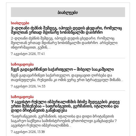
ᲡᲘᲐᲮᲚᲔᲔᲑᲘ
ᲡᲘᲐᲮᲚᲔᲔᲑᲘ
2-ᲓᲦᲘᲐᲜᲘ ᲫᲔᲑᲜᲘᲡ ᲨᲔᲛᲓᲔᲒ, ᲘᲞᲝᲕᲔᲡ ᲓᲔᲓᲘᲡ ᲪᲮᲔᲓᲐᲠᲘ, ᲠᲝᲛᲔᲚᲘᲪ
ᲨᲕᲘᲚᲗᲐᲜ ᲔᲠᲗᲐᲓ ᲛᲓᲘᲜᲐᲠᲔ ᲮᲝᲑᲘᲡᲬᲧᲐᲚᲨᲘ ᲓᲐᲘᲮᲠᲩᲝ
2-დღიანი ძებნის შემდეგ, იპოვეს დედის ცხედარი, რომელიც
შვილთან ერთად მდინარე ხობისწყალში დაიხრჩო. არსებული
ინფორმაციით, გუშინ,...
7 აგვისტო 2026, 17:41
ᲡᲐᲖᲝᲒᲐᲓᲝᲔᲑᲐ
ᲩᲕᲔᲜ ᲒᲐᲓᲐᲕᲐᲠᲩᲘᲜᲔᲗ ᲡᲐᲥᲐᲠᲗᲕᲔᲚᲝ – ᲛᲘᲮᲔᲘᲚ ᲡᲐᲐᲙᲐᲨᲕᲘᲚᲘ
ჩვენ გადავარჩინეთ საქართველო, დავიცავით ღირსება და
თავისუფლება, რუსეთმა კი ომის ვერც ერთ სტრატეგიულ მიზანს...
7 აგვისტო 2026, 14:33
ᲡᲐᲖᲝᲒᲐᲓᲝᲔᲑᲐ
7 ᲐᲒᲕᲘᲡᲢᲝ ᲠᲣᲡᲣᲚᲘ ᲘᲛᲞᲔᲠᲘᲐᲚᲘᲖᲛᲘᲡ ᲛᲫᲘᲛᲔ ᲨᲔᲓᲔᲒᲔᲑᲘᲡ ᲙᲘᲓᲔᲕ
ᲔᲠᲗᲘ ᲨᲔᲮᲡᲔᲜᲔᲑᲐᲐ – ᲡᲐᲤᲠᲐᲜᲒᲔᲗᲘᲡ, ᲒᲔᲠᲛᲐᲜᲘᲘᲡ, ᲘᲢᲐᲚᲘᲘᲡᲐ ᲓᲐ
ᲓᲘᲓᲘ ᲑᲠᲘᲢᲐᲜᲔᲗᲘᲡ ᲒᲐᲜᲪᲮᲐᲓᲔᲑᲐ
“საფრანგეთის, გერმანიის, იტალიისა და დიდი ბრიტანეთის
საგარეო საქმეთა სამინისტროების ერთობლივი განცხადება 7
აგვისტო რუსული იმპერიალიზმის...
7 აგვისტო 2026, 13:38