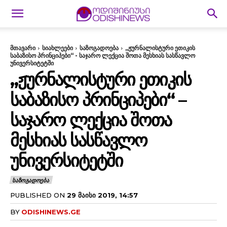
მთავარი
სიახლეები
საზოგადოება
„ჟურნალისტური ეთიკის
საბაზისო პრინციპები“ - საჯარო ლექცია შოთა მესხიას სასწავლო
უნივერსიტეტში
„ᲟᲣᲠᲜᲐᲚᲘᲡᲢᲣᲠᲘ ᲔᲗᲘᲙᲘᲡ
ᲡᲐᲑᲐᲖᲘᲡᲝ ᲞᲠᲘᲜᲪᲘᲞᲔᲑᲘ“ –
ᲡᲐᲯᲐᲠᲝ ᲚᲔᲥᲪᲘᲐ ᲨᲝᲗᲐ
ᲛᲔᲡᲮᲘᲐᲡ ᲡᲐᲡᲬᲐᲕᲚᲝ
ᲣᲜᲘᲕᲔᲠᲡᲘᲢᲔᲢᲨᲘ
ᲡᲐᲖᲝᲒᲐᲓᲝᲔᲑᲐ
PUBLISHED ON
29 ᲛᲐᲘᲡᲘ 2019, 14:57
BY
ODISHINEWS.GE