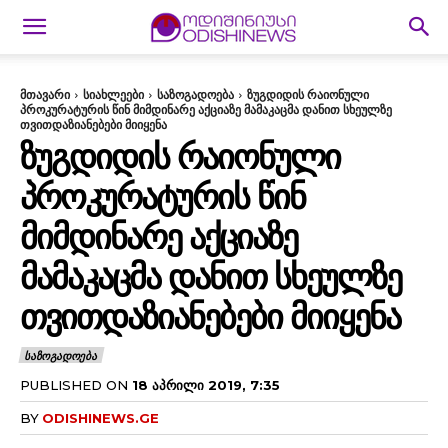
მთავარი
სიახლეები
საზოგადოება
ზუგდიდის რაიონული
პროკურატურის წინ მიმდინარე აქციაზე მამაკაცმა დანით სხეულზე
თვითდაზიანებები მიიყენა
ᲖᲣᲒᲓᲘᲓᲘᲡ ᲠᲐᲘᲝᲜᲣᲚᲘ
ᲞᲠᲝᲙᲣᲠᲐᲢᲣᲠᲘᲡ ᲬᲘᲜ
ᲛᲘᲛᲓᲘᲜᲐᲠᲔ ᲐᲥᲪᲘᲐᲖᲔ
ᲛᲐᲛᲐᲙᲐᲪᲛᲐ ᲓᲐᲜᲘᲗ ᲡᲮᲔᲣᲚᲖᲔ
ᲗᲕᲘᲗᲓᲐᲖᲘᲐᲜᲔᲑᲔᲑᲘ ᲛᲘᲘᲧᲔᲜᲐ
ᲡᲐᲖᲝᲒᲐᲓᲝᲔᲑᲐ
PUBLISHED ON
18 ᲐᲞᲠᲘᲚᲘ 2019, 7:35
BY
ODISHINEWS.GE