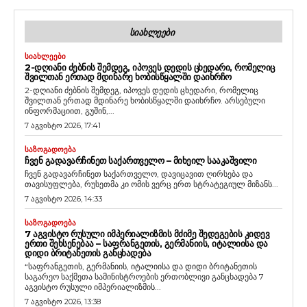
ᲡᲘᲐᲮᲚᲔᲔᲑᲘ
ᲡᲘᲐᲮᲚᲔᲔᲑᲘ
2-ᲓᲦᲘᲐᲜᲘ ᲫᲔᲑᲜᲘᲡ ᲨᲔᲛᲓᲔᲒ, ᲘᲞᲝᲕᲔᲡ ᲓᲔᲓᲘᲡ ᲪᲮᲔᲓᲐᲠᲘ, ᲠᲝᲛᲔᲚᲘᲪ
ᲨᲕᲘᲚᲗᲐᲜ ᲔᲠᲗᲐᲓ ᲛᲓᲘᲜᲐᲠᲔ ᲮᲝᲑᲘᲡᲬᲧᲐᲚᲨᲘ ᲓᲐᲘᲮᲠᲩᲝ
2-დღიანი ძებნის შემდეგ, იპოვეს დედის ცხედარი, რომელიც
შვილთან ერთად მდინარე ხობისწყალში დაიხრჩო. არსებული
ინფორმაციით, გუშინ,...
7 აგვისტო 2026, 17:41
ᲡᲐᲖᲝᲒᲐᲓᲝᲔᲑᲐ
ᲩᲕᲔᲜ ᲒᲐᲓᲐᲕᲐᲠᲩᲘᲜᲔᲗ ᲡᲐᲥᲐᲠᲗᲕᲔᲚᲝ – ᲛᲘᲮᲔᲘᲚ ᲡᲐᲐᲙᲐᲨᲕᲘᲚᲘ
ჩვენ გადავარჩინეთ საქართველო, დავიცავით ღირსება და
თავისუფლება, რუსეთმა კი ომის ვერც ერთ სტრატეგიულ მიზანს...
7 აგვისტო 2026, 14:33
ᲡᲐᲖᲝᲒᲐᲓᲝᲔᲑᲐ
7 ᲐᲒᲕᲘᲡᲢᲝ ᲠᲣᲡᲣᲚᲘ ᲘᲛᲞᲔᲠᲘᲐᲚᲘᲖᲛᲘᲡ ᲛᲫᲘᲛᲔ ᲨᲔᲓᲔᲒᲔᲑᲘᲡ ᲙᲘᲓᲔᲕ
ᲔᲠᲗᲘ ᲨᲔᲮᲡᲔᲜᲔᲑᲐᲐ – ᲡᲐᲤᲠᲐᲜᲒᲔᲗᲘᲡ, ᲒᲔᲠᲛᲐᲜᲘᲘᲡ, ᲘᲢᲐᲚᲘᲘᲡᲐ ᲓᲐ
ᲓᲘᲓᲘ ᲑᲠᲘᲢᲐᲜᲔᲗᲘᲡ ᲒᲐᲜᲪᲮᲐᲓᲔᲑᲐ
“საფრანგეთის, გერმანიის, იტალიისა და დიდი ბრიტანეთის
საგარეო საქმეთა სამინისტროების ერთობლივი განცხადება 7
აგვისტო რუსული იმპერიალიზმის...
7 აგვისტო 2026, 13:38