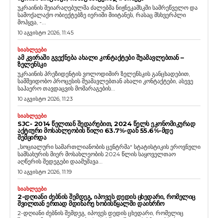
უკრაინის შეიარაღებულმა ძალებმა ნიჟნეკამსკში სამრეწველო და
სამოქალაქო ობიექტებზე იერიში მიიტანეს, რასაც მსხვერპლი
მოჰყვა, -...
10 აგვისტო 2026, 11:45
ᲡᲘᲐᲮᲚᲔᲔᲑᲘ
ᲐᲛ ᲙᲕᲘᲠᲐᲨᲘ ᲒᲕᲔᲥᲜᲔᲑᲐ ᲐᲮᲐᲚᲘ ᲙᲝᲜᲢᲐᲥᲢᲔᲑᲘ ᲨᲣᲐᲛᲐᲕᲚᲔᲑᲗᲐᲜ –
ᲖᲔᲚᲔᲜᲡᲙᲘ
უკრაინის პრეზიდენტის ვოლოდიმირ ზელენსკის განცხადებით,
სამშვიდობო პროცესის შუამავლებთან ახალი კონტაქტები, ასევე
საჰაერო თავდაცვის მომარაგების...
10 აგვისტო 2026, 11:23
ᲡᲘᲐᲮᲚᲔᲔᲑᲘ
SJC- 2014 ᲬᲔᲚᲗᲐᲜ ᲨᲔᲓᲐᲠᲔᲑᲘᲗ, 2024 ᲬᲔᲚᲡ ᲔᲙᲝᲜᲝᲛᲘᲙᲣᲠᲐᲓ
ᲐᲥᲢᲘᲣᲠᲘ ᲛᲝᲡᲐᲮᲚᲔᲝᲑᲘᲡ ᲬᲘᲚᲘ 63.7%-ᲓᲐᲜ 55.6%-ᲛᲓᲔ
ᲨᲔᲛᲪᲘᲠᲓᲐ
„სოციალური სამართლიანობის ცენტრმა“ სტატისტიკის ეროვნული
სამსახურის მიერ მოსახლეობის 2024 წლის საყოველთაო
აღწერის შედეგები დაამუშავა...
10 აგვისტო 2026, 11:19
ᲡᲘᲐᲮᲚᲔᲔᲑᲘ
2-ᲓᲦᲘᲐᲜᲘ ᲫᲔᲑᲜᲘᲡ ᲨᲔᲛᲓᲔᲒ, ᲘᲞᲝᲕᲔᲡ ᲓᲔᲓᲘᲡ ᲪᲮᲔᲓᲐᲠᲘ, ᲠᲝᲛᲔᲚᲘᲪ
ᲨᲕᲘᲚᲗᲐᲜ ᲔᲠᲗᲐᲓ ᲛᲓᲘᲜᲐᲠᲔ ᲮᲝᲑᲘᲡᲬᲧᲐᲚᲨᲘ ᲓᲐᲘᲮᲠᲩᲝ
2-დღიანი ძებნის შემდეგ, იპოვეს დედის ცხედარი, რომელიც