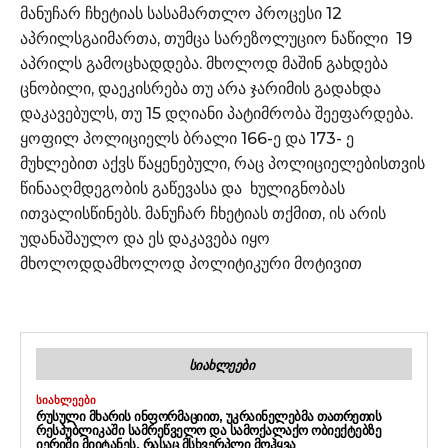
მანუჩარ ჩხეტიას სასამართლო პროცესი 12
აპრილსგაიმართა, თუმცა სარეზოლუციო ნაწილი 19
აპრილს გამოცხადდება. მხოლოდ მაშინ გახდება
ცნობილი, დაეკისრება თუ არა ჯარიმის გადახდა
დაკავებულს, თუ 15 დღიანი პატიმრობა შეეფარდება.
ყოფილ პოლიციელს ბრალი 166-ე და 173- ე
მუხლებით აქვს წაყენებული, რაც პოლიციელებისთვის
წინააღმდეგობის გაწევასა და ხულიგნობას
ითვალისწინებს. მანუჩარ ჩხეტიას თქმით, ის არის
უდანაშაულო და ეს დაკავება იყო
მხოლოდდამხოლოდ პოლიტიკური მოტივით
ᲡᲘᲐᲮᲚᲔᲔᲑᲘ
ᲡᲘᲐᲮᲚᲔᲔᲑᲘ
ᲠᲣᲡᲣᲚᲘ ᲛᲮᲐᲠᲘᲡ ᲘᲜᲤᲝᲠᲛᲐᲪᲘᲘᲗ, ᲣᲙᲠᲐᲘᲜᲔᲚᲔᲑᲛᲐ ᲗᲐᲗᲠᲔᲗᲘᲡ
ᲠᲔᲡᲞᲣᲑᲚᲘᲙᲐᲨᲘ ᲡᲐᲛᲠᲔᲬᲕᲔᲚᲝ ᲓᲐ ᲡᲐᲛᲝᲥᲐᲚᲐᲥᲝ ᲝᲑᲘᲔᲥᲢᲔᲑᲖᲔ
ᲘᲔᲠᲘᲨᲘ ᲛᲘᲘᲢᲐᲜᲔᲡ, ᲠᲐᲡᲐᲪ ᲛᲡᲮᲕᲔᲠᲞᲚᲘ ᲛᲝᲰᲧᲕᲐ