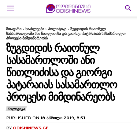
მთავარი
სიახლეები
პოლიტიკა
ზუგდიდის რაიონულ
სასამართლოში ანი წითლიძისა და გიორგი პატარაიას სასამართლო
პროცესი მიმდინარეობს
ᲖᲣᲒᲓᲘᲓᲘᲡ ᲠᲐᲘᲝᲜᲣᲚ
ᲡᲐᲡᲐᲛᲐᲠᲗᲚᲝᲨᲘ ᲐᲜᲘ
ᲬᲘᲗᲚᲘᲫᲘᲡᲐ ᲓᲐ ᲒᲘᲝᲠᲒᲘ
ᲞᲐᲢᲐᲠᲐᲘᲐᲡ ᲡᲐᲡᲐᲛᲐᲠᲗᲚᲝ
ᲞᲠᲝᲪᲔᲡᲘ ᲛᲘᲛᲓᲘᲜᲐᲠᲔᲝᲑᲡ
ᲞᲝᲚᲘᲢᲘᲙᲐ
PUBLISHED ON
18 ᲐᲞᲠᲘᲚᲘ 2019, 8:51
BY
ODISHINEWS.GE