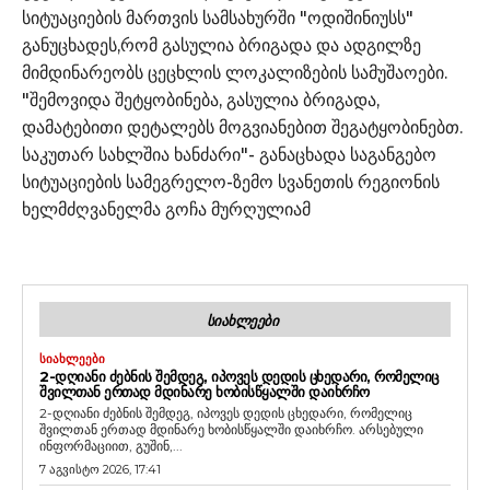
სიტუაციების მართვის სამსახურში "ოდიშინიუსს"
განუცხადეს,რომ გასულია ბრიგადა და ადგილზე
მიმდინარეობს ცეცხლის ლოკალიზების სამუშაოები.
"შემოვიდა შეტყობინება, გასულია ბრიგადა,
დამატებითი დეტალებს მოგვიანებით შეგატყობინებთ.
საკუთარ სახლშია ხანძარი"- განაცხადა საგანგებო
სიტუაციების სამეგრელო-ზემო სვანეთის რეგიონის
ხელმძღვანელმა გოჩა მურღულიამ
ᲡᲘᲐᲮᲚᲔᲔᲑᲘ
ᲡᲘᲐᲮᲚᲔᲔᲑᲘ
2-ᲓᲦᲘᲐᲜᲘ ᲫᲔᲑᲜᲘᲡ ᲨᲔᲛᲓᲔᲒ, ᲘᲞᲝᲕᲔᲡ ᲓᲔᲓᲘᲡ ᲪᲮᲔᲓᲐᲠᲘ, ᲠᲝᲛᲔᲚᲘᲪ
ᲨᲕᲘᲚᲗᲐᲜ ᲔᲠᲗᲐᲓ ᲛᲓᲘᲜᲐᲠᲔ ᲮᲝᲑᲘᲡᲬᲧᲐᲚᲨᲘ ᲓᲐᲘᲮᲠᲩᲝ
2-დღიანი ძებნის შემდეგ, იპოვეს დედის ცხედარი, რომელიც
შვილთან ერთად მდინარე ხობისწყალში დაიხრჩო. არსებული
ინფორმაციით, გუშინ,...
7 აგვისტო 2026, 17:41