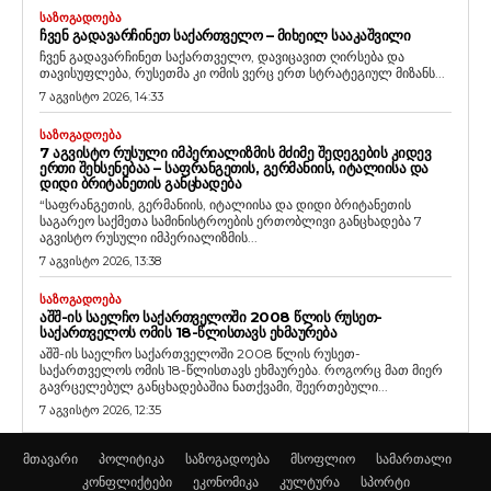
ᲡᲐᲖᲝᲒᲐᲓᲝᲔᲑᲐ
ᲩᲕᲔᲜ ᲒᲐᲓᲐᲕᲐᲠᲩᲘᲜᲔᲗ ᲡᲐᲥᲐᲠᲗᲕᲔᲚᲝ – ᲛᲘᲮᲔᲘᲚ ᲡᲐᲐᲙᲐᲨᲕᲘᲚᲘ
ჩვენ გადავარჩინეთ საქართველო, დავიცავით ღირსება და
თავისუფლება, რუსეთმა კი ომის ვერც ერთ სტრატეგიულ მიზანს...
7 აგვისტო 2026, 14:33
ᲡᲐᲖᲝᲒᲐᲓᲝᲔᲑᲐ
7 ᲐᲒᲕᲘᲡᲢᲝ ᲠᲣᲡᲣᲚᲘ ᲘᲛᲞᲔᲠᲘᲐᲚᲘᲖᲛᲘᲡ ᲛᲫᲘᲛᲔ ᲨᲔᲓᲔᲒᲔᲑᲘᲡ ᲙᲘᲓᲔᲕ
ᲔᲠᲗᲘ ᲨᲔᲮᲡᲔᲜᲔᲑᲐᲐ – ᲡᲐᲤᲠᲐᲜᲒᲔᲗᲘᲡ, ᲒᲔᲠᲛᲐᲜᲘᲘᲡ, ᲘᲢᲐᲚᲘᲘᲡᲐ ᲓᲐ
ᲓᲘᲓᲘ ᲑᲠᲘᲢᲐᲜᲔᲗᲘᲡ ᲒᲐᲜᲪᲮᲐᲓᲔᲑᲐ
“საფრანგეთის, გერმანიის, იტალიისა და დიდი ბრიტანეთის
საგარეო საქმეთა სამინისტროების ერთობლივი განცხადება 7
აგვისტო რუსული იმპერიალიზმის...
7 აგვისტო 2026, 13:38
ᲡᲐᲖᲝᲒᲐᲓᲝᲔᲑᲐ
ᲐᲨᲨ-ᲘᲡ ᲡᲐᲔᲚᲩᲝ ᲡᲐᲥᲐᲠᲗᲕᲔᲚᲝᲨᲘ 2008 ᲬᲚᲘᲡ ᲠᲣᲡᲔᲗ-
ᲡᲐᲥᲐᲠᲗᲕᲔᲚᲝᲡ ᲝᲛᲘᲡ 18-ᲬᲚᲘᲡᲗᲐᲕᲡ ᲔᲮᲛᲐᲣᲠᲔᲑᲐ
აშშ-ის საელჩო საქართველოში 2008 წლის რუსეთ-
საქართველოს ომის 18-წლისთავს ეხმაურება. როგორც მათ მიერ
გავრცელებულ განცხადებაშია ნათქვამი, შეერთებული...
7 აგვისტო 2026, 12:35
მთავარი
პოლიტიკა
საზოგადოება
მსოფლიო
სამართალი
კონფლიქტები
ეკონომიკა
კულტურა
სპორტი