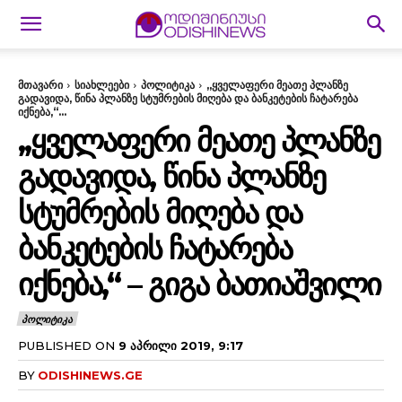
მთავარი
სიახლეები
პოლიტიკა
,,ყველაფერი მეათე პლანზე
გადავიდა, წინა პლანზე სტუმრების მიღება და ბანკეტების ჩატარება
იქნება,“...
,,ᲧᲕᲔᲚᲐᲤᲔᲠᲘ ᲛᲔᲐᲗᲔ ᲞᲚᲐᲜᲖᲔ
ᲒᲐᲓᲐᲕᲘᲓᲐ, ᲬᲘᲜᲐ ᲞᲚᲐᲜᲖᲔ
ᲡᲢᲣᲛᲠᲔᲑᲘᲡ ᲛᲘᲦᲔᲑᲐ ᲓᲐ
ᲑᲐᲜᲙᲔᲢᲔᲑᲘᲡ ᲩᲐᲢᲐᲠᲔᲑᲐ
ᲘᲥᲜᲔᲑᲐ,“ – ᲒᲘᲒᲐ ᲑᲐᲗᲘᲐᲨᲕᲘᲚᲘ
ᲞᲝᲚᲘᲢᲘᲙᲐ
PUBLISHED ON
9 ᲐᲞᲠᲘᲚᲘ 2019, 9:17
BY
ODISHINEWS.GE