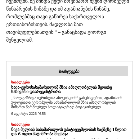
ჩვენთვის. მე მინდა ქედი მოვიხარო ჩვენი ღირსეული
წინაპრების წინაშე და იმ ადამიანების წინაშე,
რომლებმაც თავი გაწირეს საქართველოს
ერთიანობისთვის. მადლობა მათ
თავისუფლებისთვის!“ – განაცხადა გიორგი
შენგელიამ.
ᲡᲘᲐᲮᲚᲔᲔᲑᲘ
ᲡᲘᲐᲮᲚᲔᲔᲑᲘ
ᲡᲐᲘᲐ-ᲔᲕᲠᲝᲡᲐᲡᲐᲛᲐᲠᲗᲚᲝᲛ ᲛᲖᲘᲐ ᲐᲛᲐᲦᲚᲝᲑᲔᲚᲘᲡ ᲛᲔᲝᲗᲮᲔ
ᲡᲐᲩᲘᲕᲐᲠᲘ ᲓᲐᲐᲠᲔᲒᲘᲡᲢᲠᲘᲠᲐ
„ახალგაზრდა იურისტთა ასოციაციის“ განცხადებით, ადამიანის
უფლებათა ევროპულმა სასამართლომ მზია ამაღლობელის
მიმართ წარმოებულ პოლიტიკურად მოტივირებულ...
6 აგვისტო 2026, 16:56
ᲡᲘᲐᲮᲚᲔᲔᲑᲘ
ᲜᲘᲙᲐ ᲛᲔᲚᲘᲐᲡ ᲡᲐᲡᲐᲛᲐᲠᲗᲚᲝᲡ ᲣᲞᲐᲢᲘᲕᲪᲔᲛᲚᲝᲑᲘᲡ ᲡᲐᲥᲛᲔᲖᲔ 1 ᲬᲚᲘᲗ
ᲓᲐ 6 ᲗᲕᲘᲗ ᲞᲐᲢᲘᲛᲠᲝᲑᲐ ᲛᲘᲔᲡᲐᲯᲐ