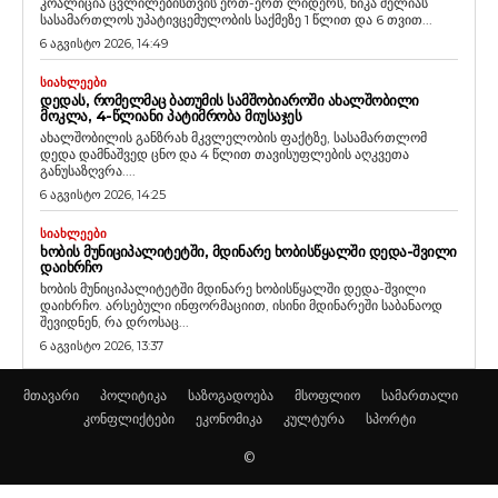
კოალიცია ცვლილებისთვის ერთ-ერთ ლიდერს, ნიკა მელიას
სასამართლოს უპატივცემულობის საქმეზე 1 წლით და 6 თვით...
6 აგვისტო 2026, 14:49
ᲡᲘᲐᲮᲚᲔᲔᲑᲘ
ᲓᲔᲓᲐᲡ, ᲠᲝᲛᲔᲚᲛᲐᲪ ᲑᲐᲗᲣᲛᲘᲡ ᲡᲐᲛᲨᲝᲑᲘᲐᲠᲝᲨᲘ ᲐᲮᲐᲚᲨᲝᲑᲘᲚᲘ
ᲛᲝᲙᲚᲐ, 4-ᲬᲚᲘᲐᲜᲘ ᲞᲐᲢᲘᲛᲠᲝᲑᲐ ᲛᲘᲣᲡᲐᲯᲔᲡ
ახალშობილის განზრახ მკვლელობის ფაქტზე, სასამართლომ
დედა დამნაშვედ ცნო და 4 წლით თავისუფლების აღკვეთა
განუსაზღვრა....
6 აგვისტო 2026, 14:25
ᲡᲘᲐᲮᲚᲔᲔᲑᲘ
ᲮᲝᲑᲘᲡ ᲛᲣᲜᲘᲪᲘᲞᲐᲚᲘᲢᲔᲢᲨᲘ, ᲛᲓᲘᲜᲐᲠᲔ ᲮᲝᲑᲘᲡᲬᲧᲐᲚᲨᲘ ᲓᲔᲓᲐ-ᲨᲕᲘᲚᲘ
ᲓᲐᲘᲮᲠᲩᲝ
ხობის მუნიციპალიტეტში მდინარე ხობისწყალში დედა-შვილი
დაიხრჩო. არსებული ინფორმაციით, ისინი მდინარეში საბანაოდ
შევიდნენ, რა დროსაც...
6 აგვისტო 2026, 13:37
მთავარი
პოლიტიკა
საზოგადოება
მსოფლიო
სამართალი
კონფლიქტები
ეკონომიკა
კულტურა
სპორტი
©