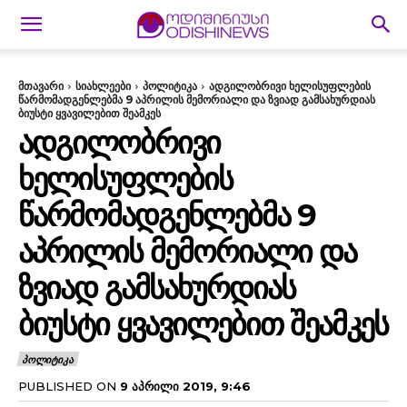
მთავარი
სიახლეები
პოლიტიკა
ადგილობრივი ხელისუფლების
წარმომადგენლებმა 9 აპრილის მემორიალი და ზვიად გამსახურდიას
ბიუსტი ყვავილებით შეამკეს
ᲐᲓᲒᲘᲚᲝᲑᲠᲘᲕᲘ
ᲮᲔᲚᲘᲡᲣᲤᲚᲔᲑᲘᲡ
ᲬᲐᲠᲛᲝᲛᲐᲓᲒᲔᲜᲚᲔᲑᲛᲐ 9
ᲐᲞᲠᲘᲚᲘᲡ ᲛᲔᲛᲝᲠᲘᲐᲚᲘ ᲓᲐ
ᲖᲕᲘᲐᲓ ᲒᲐᲛᲡᲐᲮᲣᲠᲓᲘᲐᲡ
ᲑᲘᲣᲡᲢᲘ ᲧᲕᲐᲕᲘᲚᲔᲑᲘᲗ ᲨᲔᲐᲛᲙᲔᲡ
ᲞᲝᲚᲘᲢᲘᲙᲐ
PUBLISHED ON
9 ᲐᲞᲠᲘᲚᲘ 2019, 9:46