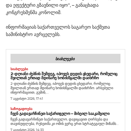
და ეფექტური გზავნილი იყო“, – განაცხადა
კონგრესმენმა კონოლიმ.
ინფორმაციას საქართველოს საგარეო საქმეთა
სამინისტრო ავრცელებს.
ᲡᲘᲐᲮᲚᲔᲔᲑᲘ
ᲡᲘᲐᲮᲚᲔᲔᲑᲘ
2-ᲓᲦᲘᲐᲜᲘ ᲫᲔᲑᲜᲘᲡ ᲨᲔᲛᲓᲔᲒ, ᲘᲞᲝᲕᲔᲡ ᲓᲔᲓᲘᲡ ᲪᲮᲔᲓᲐᲠᲘ, ᲠᲝᲛᲔᲚᲘᲪ
ᲨᲕᲘᲚᲗᲐᲜ ᲔᲠᲗᲐᲓ ᲛᲓᲘᲜᲐᲠᲔ ᲮᲝᲑᲘᲡᲬᲧᲐᲚᲨᲘ ᲓᲐᲘᲮᲠᲩᲝ
2-დღიანი ძებნის შემდეგ, იპოვეს დედის ცხედარი, რომელიც
შვილთან ერთად მდინარე ხობისწყალში დაიხრჩო. არსებული
ინფორმაციით, გუშინ,...
7 აგვისტო 2026, 17:41
ᲡᲐᲖᲝᲒᲐᲓᲝᲔᲑᲐ
ᲩᲕᲔᲜ ᲒᲐᲓᲐᲕᲐᲠᲩᲘᲜᲔᲗ ᲡᲐᲥᲐᲠᲗᲕᲔᲚᲝ – ᲛᲘᲮᲔᲘᲚ ᲡᲐᲐᲙᲐᲨᲕᲘᲚᲘ
ჩვენ გადავარჩინეთ საქართველო, დავიცავით ღირსება და
თავისუფლება, რუსეთმა კი ომის ვერც ერთ სტრატეგიულ მიზანს...
7 აგვისტო 2026, 14:33