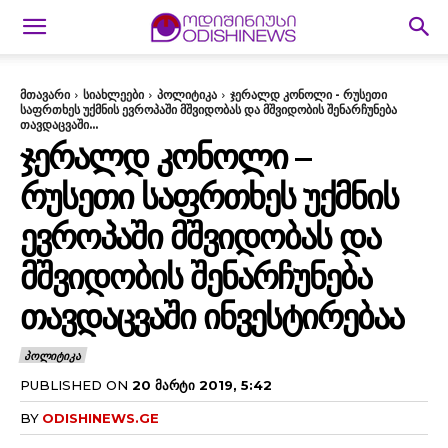
მთავარი
სიახლეები
პოლიტიკა
ჯერალდ კონოლი - რუსეთი
საფრთხეს უქმნის ევროპაში მშვიდობას და მშვიდობის შენარჩუნება
თავდაცვაში...
ᲯᲔᲠᲐᲚᲓ ᲙᲝᲜᲝᲚᲘ –
ᲠᲣᲡᲔᲗᲘ ᲡᲐᲤᲠᲗᲮᲔᲡ ᲣᲥᲛᲜᲘᲡ
ᲔᲕᲠᲝᲞᲐᲨᲘ ᲛᲨᲕᲘᲓᲝᲑᲐᲡ ᲓᲐ
ᲛᲨᲕᲘᲓᲝᲑᲘᲡ ᲨᲔᲜᲐᲠᲩᲣᲜᲔᲑᲐ
ᲗᲐᲕᲓᲐᲪᲕᲐᲨᲘ ᲘᲜᲕᲔᲡᲢᲘᲠᲔᲑᲐᲐ
ᲞᲝᲚᲘᲢᲘᲙᲐ
PUBLISHED ON
20 ᲛᲐᲠᲢᲘ 2019, 5:42
BY
ODISHINEWS.GE