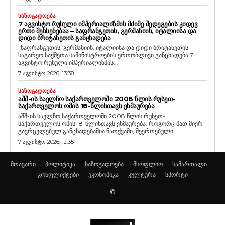
ᲡᲐᲖᲝᲒᲐᲓᲝᲔᲑᲐ
7 ᲐᲒᲕᲘᲡᲢᲝ ᲠᲣᲡᲣᲚᲘ ᲘᲛᲞᲔᲠᲘᲐᲚᲘᲖᲛᲘᲡ ᲛᲫᲘᲛᲔ ᲨᲔᲓᲔᲒᲔᲑᲘᲡ ᲙᲘᲓᲔᲕ
ᲔᲠᲗᲘ ᲨᲔᲮᲡᲔᲜᲔᲑᲐᲐ – ᲡᲐᲤᲠᲐᲜᲒᲔᲗᲘᲡ, ᲒᲔᲠᲛᲐᲜᲘᲘᲡ, ᲘᲢᲐᲚᲘᲘᲡᲐ ᲓᲐ
ᲓᲘᲓᲘ ᲑᲠᲘᲢᲐᲜᲔᲗᲘᲡ ᲒᲐᲜᲪᲮᲐᲓᲔᲑᲐ
“საფრანგეთის, გერმანიის, იტალიისა და დიდი ბრიტანეთის
საგარეო საქმეთა სამინისტროების ერთობლივი განცხადება 7
აგვისტო რუსული იმპერიალიზმის...
7 აგვისტო 2026, 13:38
ᲡᲐᲖᲝᲒᲐᲓᲝᲔᲑᲐ
ᲐᲨᲨ-ᲘᲡ ᲡᲐᲔᲚᲩᲝ ᲡᲐᲥᲐᲠᲗᲕᲔᲚᲝᲨᲘ 2008 ᲬᲚᲘᲡ ᲠᲣᲡᲔᲗ-
ᲡᲐᲥᲐᲠᲗᲕᲔᲚᲝᲡ ᲝᲛᲘᲡ 18-ᲬᲚᲘᲡᲗᲐᲕᲡ ᲔᲮᲛᲐᲣᲠᲔᲑᲐ
აშშ-ის საელჩო საქართველოში 2008 წლის რუსეთ-
საქართველოს ომის 18-წლისთავს ეხმაურება. როგორც მათ მიერ
გავრცელებულ განცხადებაშია ნათქვამი, შეერთებული...
7 აგვისტო 2026, 12:35
მთავარი
პოლიტიკა
საზოგადოება
მსოფლიო
სამართალი
კონფლიქტები
ეკონომიკა
კულტურა
სპორტი
©