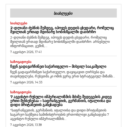
ᲡᲘᲐᲮᲚᲔᲔᲑᲘ
ᲡᲘᲐᲮᲚᲔᲔᲑᲘ
2-ᲓᲦᲘᲐᲜᲘ ᲫᲔᲑᲜᲘᲡ ᲨᲔᲛᲓᲔᲒ, ᲘᲞᲝᲕᲔᲡ ᲓᲔᲓᲘᲡ ᲪᲮᲔᲓᲐᲠᲘ, ᲠᲝᲛᲔᲚᲘᲪ
ᲨᲕᲘᲚᲗᲐᲜ ᲔᲠᲗᲐᲓ ᲛᲓᲘᲜᲐᲠᲔ ᲮᲝᲑᲘᲡᲬᲧᲐᲚᲨᲘ ᲓᲐᲘᲮᲠᲩᲝ
2-დღიანი ძებნის შემდეგ, იპოვეს დედის ცხედარი, რომელიც
შვილთან ერთად მდინარე ხობისწყალში დაიხრჩო. არსებული
ინფორმაციით, გუშინ,...
7 აგვისტო 2026, 17:41
ᲡᲐᲖᲝᲒᲐᲓᲝᲔᲑᲐ
ᲩᲕᲔᲜ ᲒᲐᲓᲐᲕᲐᲠᲩᲘᲜᲔᲗ ᲡᲐᲥᲐᲠᲗᲕᲔᲚᲝ – ᲛᲘᲮᲔᲘᲚ ᲡᲐᲐᲙᲐᲨᲕᲘᲚᲘ
ჩვენ გადავარჩინეთ საქართველო, დავიცავით ღირსება და
თავისუფლება, რუსეთმა კი ომის ვერც ერთ სტრატეგიულ მიზანს...
7 აგვისტო 2026, 14:33
ᲡᲐᲖᲝᲒᲐᲓᲝᲔᲑᲐ
7 ᲐᲒᲕᲘᲡᲢᲝ ᲠᲣᲡᲣᲚᲘ ᲘᲛᲞᲔᲠᲘᲐᲚᲘᲖᲛᲘᲡ ᲛᲫᲘᲛᲔ ᲨᲔᲓᲔᲒᲔᲑᲘᲡ ᲙᲘᲓᲔᲕ
ᲔᲠᲗᲘ ᲨᲔᲮᲡᲔᲜᲔᲑᲐᲐ – ᲡᲐᲤᲠᲐᲜᲒᲔᲗᲘᲡ, ᲒᲔᲠᲛᲐᲜᲘᲘᲡ, ᲘᲢᲐᲚᲘᲘᲡᲐ ᲓᲐ
ᲓᲘᲓᲘ ᲑᲠᲘᲢᲐᲜᲔᲗᲘᲡ ᲒᲐᲜᲪᲮᲐᲓᲔᲑᲐ
“საფრანგეთის, გერმანიის, იტალიისა და დიდი ბრიტანეთის
საგარეო საქმეთა სამინისტროების ერთობლივი განცხადება 7
აგვისტო რუსული იმპერიალიზმის...
7 აგვისტო 2026, 13:38