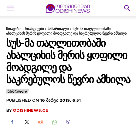
მთავარი
სიახლეები
სამართალი
სუს-მა თაღლითობაში
ახალციხის მერის ყოფილი მოადგილე და საკრებულოს წევრი ამხილა
ᲡᲣᲡ-ᲛᲐ ᲗᲐᲦᲚᲘᲗᲝᲑᲐᲨᲘ
ᲐᲮᲐᲚᲪᲘᲮᲘᲡ ᲛᲔᲠᲘᲡ ᲧᲝᲤᲘᲚᲘ
ᲛᲝᲐᲓᲒᲘᲚᲔ ᲓᲐ
ᲡᲐᲙᲠᲔᲑᲣᲚᲝᲡ ᲬᲔᲕᲠᲘ ᲐᲛᲮᲘᲚᲐ
ᲡᲐᲛᲐᲠᲗᲐᲚᲘ
PUBLISHED ON
16 ᲛᲐᲠᲢᲘ 2019, 6:51
BY
ODISHINEWS.GE