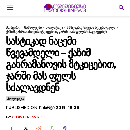
მთავარი
სიახლეები
პოლიტიკა
სასტიკად ნაცემი წვევამდელი -
ქაზიმ გახრამანოვის მტკიცებით, ჯარში მას ფულს სძალავდნენ
ᲡᲐᲡᲢᲘᲙᲐᲓ ᲜᲐᲪᲔᲛᲘ
ᲬᲕᲔᲕᲐᲛᲓᲔᲚᲘ – ᲥᲐᲖᲘᲛ
ᲒᲐᲮᲠᲐᲛᲐᲜᲝᲕᲘᲡ ᲛᲢᲙᲘᲪᲔᲑᲘᲗ,
ᲯᲐᲠᲨᲘ ᲛᲐᲡ ᲤᲣᲚᲡ
ᲡᲫᲐᲚᲐᲕᲓᲜᲔᲜ
ᲞᲝᲚᲘᲢᲘᲙᲐ
PUBLISHED ON
11 ᲛᲐᲠᲢᲘ 2019, 19:06
BY
ODISHINEWS.GE