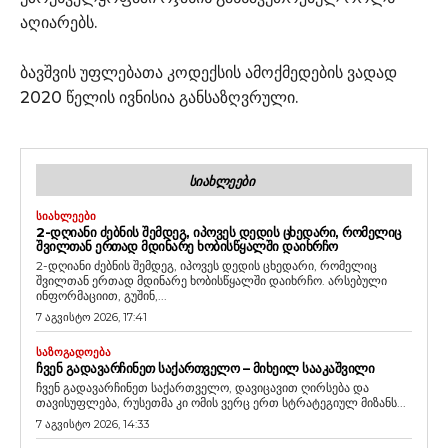
აღიარებს.
ბავშვის უფლებათა კოდექსის ამოქმედების ვადად
2020 წელის ივნისია განსაზღვრული.
ᲡᲘᲐᲮᲚᲔᲔᲑᲘ
ᲡᲘᲐᲮᲚᲔᲔᲑᲘ
2-ᲓᲦᲘᲐᲜᲘ ᲫᲔᲑᲜᲘᲡ ᲨᲔᲛᲓᲔᲒ, ᲘᲞᲝᲕᲔᲡ ᲓᲔᲓᲘᲡ ᲪᲮᲔᲓᲐᲠᲘ, ᲠᲝᲛᲔᲚᲘᲪ
ᲨᲕᲘᲚᲗᲐᲜ ᲔᲠᲗᲐᲓ ᲛᲓᲘᲜᲐᲠᲔ ᲮᲝᲑᲘᲡᲬᲧᲐᲚᲨᲘ ᲓᲐᲘᲮᲠᲩᲝ
2-დღიანი ძებნის შემდეგ, იპოვეს დედის ცხედარი, რომელიც
შვილთან ერთად მდინარე ხობისწყალში დაიხრჩო. არსებული
ინფორმაციით, გუშინ,...
7 აგვისტო 2026, 17:41
ᲡᲐᲖᲝᲒᲐᲓᲝᲔᲑᲐ
ᲩᲕᲔᲜ ᲒᲐᲓᲐᲕᲐᲠᲩᲘᲜᲔᲗ ᲡᲐᲥᲐᲠᲗᲕᲔᲚᲝ – ᲛᲘᲮᲔᲘᲚ ᲡᲐᲐᲙᲐᲨᲕᲘᲚᲘ
ჩვენ გადავარჩინეთ საქართველო, დავიცავით ღირსება და
თავისუფლება, რუსეთმა კი ომის ვერც ერთ სტრატეგიულ მიზანს...
7 აგვისტო 2026, 14:33