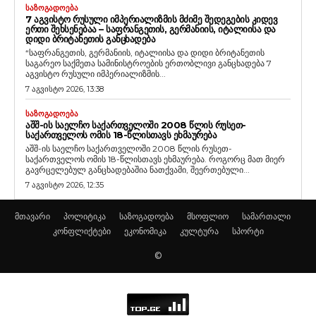
ᲡᲐᲖᲝᲒᲐᲓᲝᲔᲑᲐ
7 ᲐᲒᲕᲘᲡᲢᲝ ᲠᲣᲡᲣᲚᲘ ᲘᲛᲞᲔᲠᲘᲐᲚᲘᲖᲛᲘᲡ ᲛᲫᲘᲛᲔ ᲨᲔᲓᲔᲒᲔᲑᲘᲡ ᲙᲘᲓᲔᲕ
ᲔᲠᲗᲘ ᲨᲔᲮᲡᲔᲜᲔᲑᲐᲐ – ᲡᲐᲤᲠᲐᲜᲒᲔᲗᲘᲡ, ᲒᲔᲠᲛᲐᲜᲘᲘᲡ, ᲘᲢᲐᲚᲘᲘᲡᲐ ᲓᲐ
ᲓᲘᲓᲘ ᲑᲠᲘᲢᲐᲜᲔᲗᲘᲡ ᲒᲐᲜᲪᲮᲐᲓᲔᲑᲐ
“საფრანგეთის, გერმანიის, იტალიისა და დიდი ბრიტანეთის
საგარეო საქმეთა სამინისტროების ერთობლივი განცხადება 7
აგვისტო რუსული იმპერიალიზმის...
7 აგვისტო 2026, 13:38
ᲡᲐᲖᲝᲒᲐᲓᲝᲔᲑᲐ
ᲐᲨᲨ-ᲘᲡ ᲡᲐᲔᲚᲩᲝ ᲡᲐᲥᲐᲠᲗᲕᲔᲚᲝᲨᲘ 2008 ᲬᲚᲘᲡ ᲠᲣᲡᲔᲗ-
ᲡᲐᲥᲐᲠᲗᲕᲔᲚᲝᲡ ᲝᲛᲘᲡ 18-ᲬᲚᲘᲡᲗᲐᲕᲡ ᲔᲮᲛᲐᲣᲠᲔᲑᲐ
აშშ-ის საელჩო საქართველოში 2008 წლის რუსეთ-
საქართველოს ომის 18-წლისთავს ეხმაურება. როგორც მათ მიერ
გავრცელებულ განცხადებაშია ნათქვამი, შეერთებული...
7 აგვისტო 2026, 12:35
მთავარი
პოლიტიკა
საზოგადოება
მსოფლიო
სამართალი
კონფლიქტები
ეკონომიკა
კულტურა
სპორტი
©