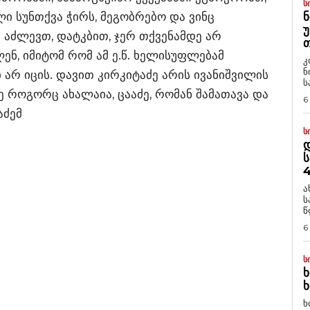
Ს
ი სუნთქვა ჭირს, მეგობრებო და ვინც
Ნ
Უ
 აძლევთ, დატკბით, ჯერ თქვენამდე არ
Თ
ნ, იმიტომ რომ ამ ე.წ. ხელისუფლებამ
კ
ნ
 არ იცის. დავით კირკიტაძე არის ივანიშვილის
ს
ე როგორც ახალაია, ცააძე, რომან შამათავა და
6
აძემ
Ს
Დ
Ს
4
ა
ს
წ
6
Ს
Ხ
Ხ
ხ