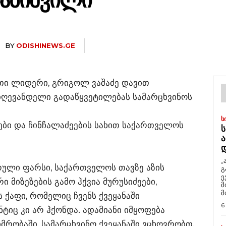
ᲠᲐᲑᲘᲨᲕᲘᲚᲘ”
BY
ODISHINEWS.GE
თი ლიდერი, გრიგოლ ვაშაძე დავით
დღევანდელი გადაწყვეტილებას სამარცხვინოს
Ს
ეები და ჩინჩალაძეების სახით საქართველოს
Ს
Ა
„
რული ფარსი, საქართველოს თავზე აზის
გ
ე
ი მიზეზების გამო ჰქვია მურუსიძეები,
მ
მ
ს ქაფი, რომელიც ჩვენს ქვეყანაში
6
ტიც კი არ ჰქონდა. ადამიანი იმყოფება
მრობაში, სამარცხვინო ქვეყანაში ვცხოვრობთ,