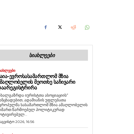
ᲡᲘᲐᲮᲚᲔᲔᲑᲘ
ᲘᲐᲮᲚᲔᲔᲑᲘ
ᲐᲘᲐ-ᲔᲕᲠᲝᲡᲐᲡᲐᲛᲐᲠᲗᲚᲝᲛ ᲛᲖᲘᲐ
ᲛᲐᲦᲚᲝᲑᲔᲚᲘᲡ ᲛᲔᲝᲗᲮᲔ ᲡᲐᲩᲘᲕᲐᲠᲘ
ᲓᲐᲐᲠᲔᲒᲘᲡᲢᲠᲘᲠᲐ
ახალგაზრდა იურისტთა ასოციაციის“
ანცხადებით, ადამიანის უფლებათა
ვროპულმა სასამართლომ მზია ამაღლობელის
იმართ წარმოებულ პოლიტიკურად
ოტივირებულ...
 აგვისტო 2026, 16:56