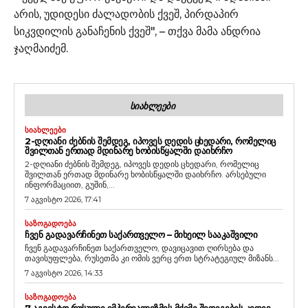
არის, უდიდესი ძალადობის ქვეშ, პირდაპირ
სიკვდილის განაჩენის ქვეშ", – თქვა მამა ანდრია
ჯაღმაიძემ.
ᲡᲘᲐᲮᲚᲔᲔᲑᲘ
ᲡᲘᲐᲮᲚᲔᲔᲑᲘ
2-ᲓᲦᲘᲐᲜᲘ ᲫᲔᲑᲜᲘᲡ ᲨᲔᲛᲓᲔᲒ, ᲘᲞᲝᲕᲔᲡ ᲓᲔᲓᲘᲡ ᲪᲮᲔᲓᲐᲠᲘ, ᲠᲝᲛᲔᲚᲘᲪ
ᲨᲕᲘᲚᲗᲐᲜ ᲔᲠᲗᲐᲓ ᲛᲓᲘᲜᲐᲠᲔ ᲮᲝᲑᲘᲡᲬᲧᲐᲚᲨᲘ ᲓᲐᲘᲮᲠᲩᲝ
2-დღიანი ძებნის შემდეგ, იპოვეს დედის ცხედარი, რომელიც
შვილთან ერთად მდინარე ხობისწყალში დაიხრჩო. არსებული
ინფორმაციით, გუშინ,...
7 აგვისტო 2026, 17:41
ᲡᲐᲖᲝᲒᲐᲓᲝᲔᲑᲐ
ᲩᲕᲔᲜ ᲒᲐᲓᲐᲕᲐᲠᲩᲘᲜᲔᲗ ᲡᲐᲥᲐᲠᲗᲕᲔᲚᲝ – ᲛᲘᲮᲔᲘᲚ ᲡᲐᲐᲙᲐᲨᲕᲘᲚᲘ
ჩვენ გადავარჩინეთ საქართველო, დავიცავით ღირსება და
თავისუფლება, რუსეთმა კი ომის ვერც ერთ სტრატეგიულ მიზანს...
7 აგვისტო 2026, 14:33
ᲡᲐᲖᲝᲒᲐᲓᲝᲔᲑᲐ
7 ᲐᲒᲕᲘᲡᲢᲝ ᲠᲣᲡᲣᲚᲘ ᲘᲛᲞᲔᲠᲘᲐᲚᲘᲖᲛᲘᲡ ᲛᲫᲘᲛᲔ ᲨᲔᲓᲔᲒᲔᲑᲘᲡ ᲙᲘᲓᲔᲕ