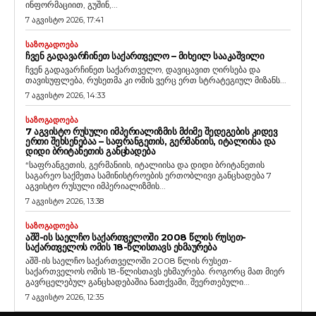
ინფორმაციით, გუშინ,...
7 აგვისტო 2026, 17:41
ᲡᲐᲖᲝᲒᲐᲓᲝᲔᲑᲐ
ᲩᲕᲔᲜ ᲒᲐᲓᲐᲕᲐᲠᲩᲘᲜᲔᲗ ᲡᲐᲥᲐᲠᲗᲕᲔᲚᲝ – ᲛᲘᲮᲔᲘᲚ ᲡᲐᲐᲙᲐᲨᲕᲘᲚᲘ
ჩვენ გადავარჩინეთ საქართველო, დავიცავით ღირსება და
თავისუფლება, რუსეთმა კი ომის ვერც ერთ სტრატეგიულ მიზანს...
7 აგვისტო 2026, 14:33
ᲡᲐᲖᲝᲒᲐᲓᲝᲔᲑᲐ
7 ᲐᲒᲕᲘᲡᲢᲝ ᲠᲣᲡᲣᲚᲘ ᲘᲛᲞᲔᲠᲘᲐᲚᲘᲖᲛᲘᲡ ᲛᲫᲘᲛᲔ ᲨᲔᲓᲔᲒᲔᲑᲘᲡ ᲙᲘᲓᲔᲕ
ᲔᲠᲗᲘ ᲨᲔᲮᲡᲔᲜᲔᲑᲐᲐ – ᲡᲐᲤᲠᲐᲜᲒᲔᲗᲘᲡ, ᲒᲔᲠᲛᲐᲜᲘᲘᲡ, ᲘᲢᲐᲚᲘᲘᲡᲐ ᲓᲐ
ᲓᲘᲓᲘ ᲑᲠᲘᲢᲐᲜᲔᲗᲘᲡ ᲒᲐᲜᲪᲮᲐᲓᲔᲑᲐ
“საფრანგეთის, გერმანიის, იტალიისა და დიდი ბრიტანეთის
საგარეო საქმეთა სამინისტროების ერთობლივი განცხადება 7
აგვისტო რუსული იმპერიალიზმის...
7 აგვისტო 2026, 13:38
ᲡᲐᲖᲝᲒᲐᲓᲝᲔᲑᲐ
ᲐᲨᲨ-ᲘᲡ ᲡᲐᲔᲚᲩᲝ ᲡᲐᲥᲐᲠᲗᲕᲔᲚᲝᲨᲘ 2008 ᲬᲚᲘᲡ ᲠᲣᲡᲔᲗ-
ᲡᲐᲥᲐᲠᲗᲕᲔᲚᲝᲡ ᲝᲛᲘᲡ 18-ᲬᲚᲘᲡᲗᲐᲕᲡ ᲔᲮᲛᲐᲣᲠᲔᲑᲐ
აშშ-ის საელჩო საქართველოში 2008 წლის რუსეთ-
საქართველოს ომის 18-წლისთავს ეხმაურება. როგორც მათ მიერ
გავრცელებულ განცხადებაშია ნათქვამი, შეერთებული...
7 აგვისტო 2026, 12:35