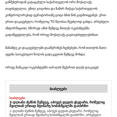
განმუხურიდან გატაცებული საქართველოს ორი მოქალაქე
თავისუფალია. ემილ გოგოხია და ზამირ მიქავა საქართველოს
კონტროლირებად ტერიტორიაზე ცოტა ხნის წინ გადმოიყვანეს. ერთ-
ერთი დაკავებული, რომელიც 70 წლისაა შეუძლოდ გახდა. არსებული
ინფორმაციით, სწორედ ამის შემდეგ მიიღეს ოკუპანტებმა
გადაწყვეტილება, რომ ორივე მოქალაქე გაეთავისუფლებინათ.
მანამდე კი დაკავებულებს დააწერინეს ჩვენებები, რომ თითქოს მათი
აყვანა საოკუპაციო ზოლის გადაკვეთის შემდეგ მოხდა.
ორივე მამაკაცი ოკუპანტებმა იარაღის მუქარით დღეს დააკავეს.
ᲡᲘᲐᲮᲚᲔᲔᲑᲘ
ᲡᲘᲐᲮᲚᲔᲔᲑᲘ
2-ᲓᲦᲘᲐᲜᲘ ᲫᲔᲑᲜᲘᲡ ᲨᲔᲛᲓᲔᲒ, ᲘᲞᲝᲕᲔᲡ ᲓᲔᲓᲘᲡ ᲪᲮᲔᲓᲐᲠᲘ, ᲠᲝᲛᲔᲚᲘᲪ
ᲨᲕᲘᲚᲗᲐᲜ ᲔᲠᲗᲐᲓ ᲛᲓᲘᲜᲐᲠᲔ ᲮᲝᲑᲘᲡᲬᲧᲐᲚᲨᲘ ᲓᲐᲘᲮᲠᲩᲝ
2-დღიანი ძებნის შემდეგ, იპოვეს დედის ცხედარი, რომელიც
შვილთან ერთად მდინარე ხობისწყალში დაიხრჩო. არსებული