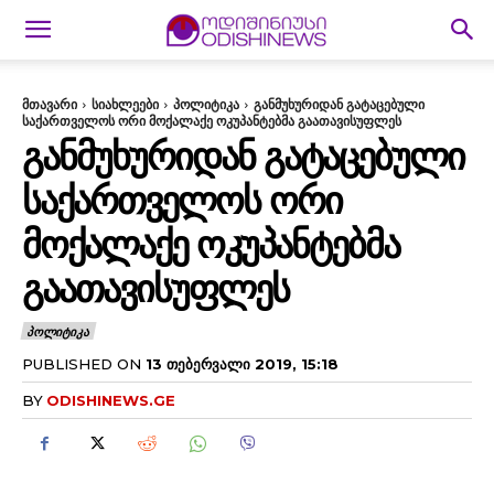
მთავარი
სიახლეები
პოლიტიკა
განმუხურიდან გატაცებული
საქართველოს ორი მოქალაქე ოკუპანტებმა გაათავისუფლეს
ᲒᲐᲜᲛᲣᲮᲣᲠᲘᲓᲐᲜ ᲒᲐᲢᲐᲪᲔᲑᲣᲚᲘ
ᲡᲐᲥᲐᲠᲗᲕᲔᲚᲝᲡ ᲝᲠᲘ
ᲛᲝᲥᲐᲚᲐᲥᲔ ᲝᲙᲣᲞᲐᲜᲢᲔᲑᲛᲐ
ᲒᲐᲐᲗᲐᲕᲘᲡᲣᲤᲚᲔᲡ
ᲞᲝᲚᲘᲢᲘᲙᲐ
PUBLISHED ON
13 ᲗᲔᲑᲔᲠᲕᲐᲚᲘ 2019, 15:18
BY
ODISHINEWS.GE