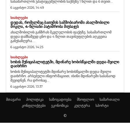
სასამართლოს უპატივცემულობის საქმეზე 1 წლით და 6 თვით...
6 აგვისტო 2026, 14:49
ᲡᲘᲐᲮᲚᲔᲔᲑᲘ
ᲓᲔᲓᲐᲡ, ᲠᲝᲛᲔᲚᲛᲐᲪ ᲑᲐᲗᲣᲛᲘᲡ ᲡᲐᲛᲨᲝᲑᲘᲐᲠᲝᲨᲘ ᲐᲮᲐᲚᲨᲝᲑᲘᲚᲘ
ᲛᲝᲙᲚᲐ, 4-ᲬᲚᲘᲐᲜᲘ ᲞᲐᲢᲘᲛᲠᲝᲑᲐ ᲛᲘᲣᲡᲐᲯᲔᲡ
ახალშობილის განზრახ მკვლელობის ფაქტზე, სასამართლომ
დედა დამნაშვედ ცნო და 4 წლით თავისუფლების აღკვეთა
განუსაზღვრა....
6 აგვისტო 2026, 14:25
ᲡᲘᲐᲮᲚᲔᲔᲑᲘ
ᲮᲝᲑᲘᲡ ᲛᲣᲜᲘᲪᲘᲞᲐᲚᲘᲢᲔᲢᲨᲘ, ᲛᲓᲘᲜᲐᲠᲔ ᲮᲝᲑᲘᲡᲬᲧᲐᲚᲨᲘ ᲓᲔᲓᲐ-ᲨᲕᲘᲚᲘ
ᲓᲐᲘᲮᲠᲩᲝ
ხობის მუნიციპალიტეტში მდინარე ხობისწყალში დედა-შვილი
დაიხრჩო. არსებული ინფორმაციით, ისინი მდინარეში საბანაოდ
შევიდნენ, რა დროსაც...
6 აგვისტო 2026, 13:37
მთავარი
პოლიტიკა
საზოგადოება
მსოფლიო
სამართალი
კონფლიქტები
ეკონომიკა
კულტურა
სპორტი
©