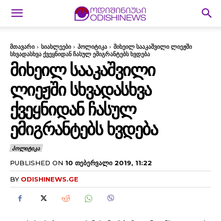
მთავარი
სიახლეები
პოლიტიკა
მიხეილ სააკაშვილი ლიეჟში
სხვადასხვა ქვეყნიდან ჩასულ ემიგრანტებს ხვდება
ᲛᲘᲮᲔᲘᲚ ᲡᲐᲐᲙᲐᲨᲕᲘᲚᲘ
ᲚᲘᲔᲟᲨᲘ ᲡᲮᲕᲐᲓᲐᲡᲮᲕᲐ
ᲥᲕᲔᲧᲜᲘᲓᲐᲜ ᲩᲐᲡᲣᲚ
ᲔᲛᲘᲒᲠᲐᲜᲢᲔᲑᲡ ᲮᲕᲓᲔᲑᲐ
ᲞᲝᲚᲘᲢᲘᲙᲐ
PUBLISHED ON
10 ᲗᲔᲑᲔᲠᲕᲐᲚᲘ 2019, 11:22
BY
ODISHINEWS.GE