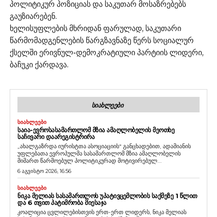
პოლიტიკურ პოზიციას და საკუთარ მოსაზრებებს
გაუზიარებენ.
ხელისუფლების მხრიდან ფარულად, საკუთარი
წარმომადგენლების წარგზავნაზე წერს სოციალურ
ქსელში ერივნულ-დემოკრატიული პარტიის ლიდერი,
ბაჩუკი ქარდავა.
ᲡᲘᲐᲮᲚᲔᲔᲑᲘ
ᲡᲘᲐᲮᲚᲔᲔᲑᲘ
ᲡᲐᲘᲐ-ᲔᲕᲠᲝᲡᲐᲡᲐᲛᲐᲠᲗᲚᲝᲛ ᲛᲖᲘᲐ ᲐᲛᲐᲦᲚᲝᲑᲔᲚᲘᲡ ᲛᲔᲝᲗᲮᲔ
ᲡᲐᲩᲘᲕᲐᲠᲘ ᲓᲐᲐᲠᲔᲒᲘᲡᲢᲠᲘᲠᲐ
„ახალგაზრდა იურისტთა ასოციაციის“ განცხადებით, ადამიანის
უფლებათა ევროპულმა სასამართლომ მზია ამაღლობელის
მიმართ წარმოებულ პოლიტიკურად მოტივირებულ...
6 აგვისტო 2026, 16:56
ᲡᲘᲐᲮᲚᲔᲔᲑᲘ
ᲜᲘᲙᲐ ᲛᲔᲚᲘᲐᲡ ᲡᲐᲡᲐᲛᲐᲠᲗᲚᲝᲡ ᲣᲞᲐᲢᲘᲕᲪᲔᲛᲚᲝᲑᲘᲡ ᲡᲐᲥᲛᲔᲖᲔ 1 ᲬᲚᲘᲗ
ᲓᲐ 6 ᲗᲕᲘᲗ ᲞᲐᲢᲘᲛᲠᲝᲑᲐ ᲛᲘᲔᲡᲐᲯᲐ
კოალიცია ცვლილებისთვის ერთ-ერთ ლიდერს, ნიკა მელიას