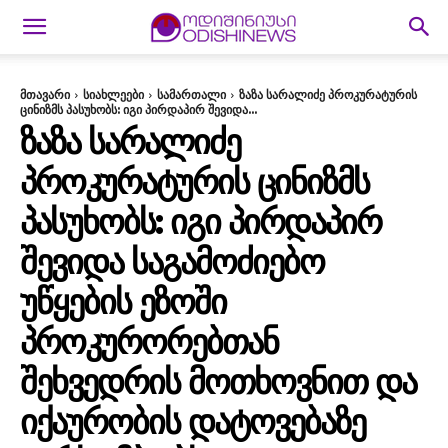
მთავარი
სიახლეები
სამართალი
ზაზა სარალიძე პროკურატურის
ცინიზმს პასუხობს: იგი პირდაპირ შევიდა...
ᲖᲐᲖᲐ ᲡᲐᲠᲐᲚᲘᲫᲔ
ᲞᲠᲝᲙᲣᲠᲐᲢᲣᲠᲘᲡ ᲪᲘᲜᲘᲖᲛᲡ
ᲞᲐᲡᲣᲮᲝᲑᲡ: ᲘᲒᲘ ᲞᲘᲠᲓᲐᲞᲘᲠ
ᲨᲔᲕᲘᲓᲐ ᲡᲐᲒᲐᲛᲝᲫᲘᲔᲑᲝ
ᲣᲬᲧᲔᲑᲘᲡ ᲔᲖᲝᲨᲘ
ᲞᲠᲝᲙᲣᲠᲝᲠᲔᲑᲗᲐᲜ
ᲨᲔᲮᲕᲔᲓᲠᲘᲡ ᲛᲝᲗᲮᲝᲕᲜᲘᲗ ᲓᲐ
ᲘᲥᲐᲣᲠᲝᲑᲘᲡ ᲓᲐᲢᲝᲕᲔᲑᲐᲖᲔ