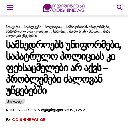
მთავარი
სიახლეები
პოლიტიკა
სამხედროებს უნიფორმები,
საპატრულო პოლიციას კი ფეხსაცმელები არ აქვს - პრობლემები
ძალოვან უწყებებში
ᲡᲐᲛᲮᲔᲓᲠᲝᲔᲑᲡ ᲣᲜᲘᲤᲝᲠᲛᲔᲑᲘ,
ᲡᲐᲞᲐᲢᲠᲣᲚᲝ ᲞᲝᲚᲘᲪᲘᲐᲡ ᲙᲘ
ᲤᲔᲮᲡᲐᲪᲛᲔᲚᲔᲑᲘ ᲐᲠ ᲐᲥᲕᲡ –
ᲞᲠᲝᲑᲚᲔᲛᲔᲑᲘ ᲫᲐᲚᲝᲕᲐᲜ
ᲣᲬᲧᲔᲑᲔᲑᲨᲘ
ᲞᲝᲚᲘᲢᲘᲙᲐ
PUBLISHED ON
5 ᲗᲔᲑᲔᲠᲕᲐᲚᲘ 2019, 6:57
BY
ODISHINEWS.GE