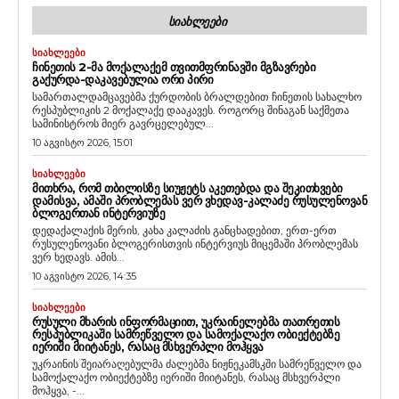
ᲡᲘᲐᲮᲚᲔᲔᲑᲘ
ᲡᲘᲐᲮᲚᲔᲔᲑᲘ
ᲩᲘᲜᲔᲗᲘᲡ 2-ᲛᲐ ᲛᲝᲥᲐᲚᲐᲥᲔᲛ ᲗᲕᲘᲗᲛᲤᲠᲘᲜᲐᲕᲨᲘ ᲛᲒᲖᲐᲕᲠᲔᲑᲘ
ᲒᲐᲥᲣᲠᲓᲐ-ᲓᲐᲙᲐᲕᲔᲑᲣᲚᲘᲐ ᲝᲠᲘ ᲞᲘᲠᲘ
სამართალდამცავებმა ქურდობის ბრალდებით ჩინეთის სახალხო
რესპუბლიკის 2 მოქალაქე დააკავეს. როგორც შინაგან საქმეთა
სამინისტროს მიერ გავრცელებულ...
10 აგვისტო 2026, 15:01
ᲡᲘᲐᲮᲚᲔᲔᲑᲘ
ᲛᲘᲗᲮᲠᲐ, ᲠᲝᲛ ᲗᲑᲘᲚᲘᲡᲖᲔ ᲡᲘᲣᲟᲔᲢᲡ ᲐᲙᲔᲗᲔᲑᲓᲐ ᲓᲐ ᲨᲔᲙᲘᲗᲮᲕᲔᲑᲘ
ᲓᲐᲛᲘᲡᲕᲐ, ᲐᲛᲐᲨᲘ ᲞᲠᲝᲑᲚᲔᲛᲐᲡ ᲕᲔᲠ ᲕᲮᲔᲓᲐᲕ-ᲙᲐᲚᲐᲫᲔ ᲠᲣᲡᲣᲚᲔᲜᲝᲕᲐᲜ
ᲑᲚᲝᲒᲔᲠᲗᲐᲜ ᲘᲜᲢᲔᲠᲕᲘᲣᲖᲔ
დედაქალაქის მერის, კახა კალაძის განცხადებით, ერთ-ერთ
რუსულენოვანი ბლოგერისთვის ინტერვიუს მიცემაში პრობლემას
ვერ ხედავს. ამის...
10 აგვისტო 2026, 14:35
ᲡᲘᲐᲮᲚᲔᲔᲑᲘ
ᲠᲣᲡᲣᲚᲘ ᲛᲮᲐᲠᲘᲡ ᲘᲜᲤᲝᲠᲛᲐᲪᲘᲘᲗ, ᲣᲙᲠᲐᲘᲜᲔᲚᲔᲑᲛᲐ ᲗᲐᲗᲠᲔᲗᲘᲡ
ᲠᲔᲡᲞᲣᲑᲚᲘᲙᲐᲨᲘ ᲡᲐᲛᲠᲔᲬᲕᲔᲚᲝ ᲓᲐ ᲡᲐᲛᲝᲥᲐᲚᲐᲥᲝ ᲝᲑᲘᲔᲥᲢᲔᲑᲖᲔ
ᲘᲔᲠᲘᲨᲘ ᲛᲘᲘᲢᲐᲜᲔᲡ, ᲠᲐᲡᲐᲪ ᲛᲡᲮᲕᲔᲠᲞᲚᲘ ᲛᲝᲰᲧᲕᲐ
უკრაინის შეიარაღებულმა ძალებმა ნიჟნეკამსკში სამრეწველო და
სამოქალაქო ობიექტებზე იერიში მიიტანეს, რასაც მსხვერპლი
მოჰყვა, -...