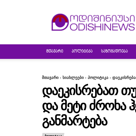
ODISHINEWS
ᲛᲗᲐᲕᲐᲠᲘ
ᲞᲝᲚᲘᲢᲘᲙᲐ
ᲡᲐᲖᲝᲒᲐᲓᲝᲔᲑᲐ
მთავარი
სიახლეები
პოლიტიკა
დაეკისრება
ᲓᲐᲔᲙᲘᲡᲠᲔᲑᲐᲗ ᲗᲣ
ᲓᲐ ᲛᲔᲢᲘ ᲫᲠᲝᲮᲐ 
ᲒᲐᲜᲛᲐᲠᲢᲔᲑᲐ