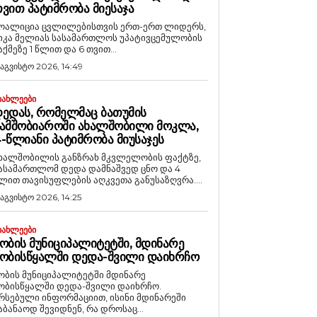
ᲕᲘᲗ ᲞᲐᲢᲘᲛᲠᲝᲑᲐ ᲛᲘᲔᲡᲐᲯᲐ
ოალიცია ცვლილებისთვის ერთ-ერთ ლიდერს,
იკა მელიას სასამართლოს უპატივცემულობის
აქმეზე 1 წლით და 6 თვით...
 აგვისტო 2026, 14:49
ᲘᲐᲮᲚᲔᲔᲑᲘ
ᲔᲓᲐᲡ, ᲠᲝᲛᲔᲚᲛᲐᲪ ᲑᲐᲗᲣᲛᲘᲡ
ᲐᲛᲨᲝᲑᲘᲐᲠᲝᲨᲘ ᲐᲮᲐᲚᲨᲝᲑᲘᲚᲘ ᲛᲝᲙᲚᲐ,
-ᲬᲚᲘᲐᲜᲘ ᲞᲐᲢᲘᲛᲠᲝᲑᲐ ᲛᲘᲣᲡᲐᲯᲔᲡ
ხალშობილის განზრახ მკვლელობის ფაქტზე,
ასამართლომ დედა დამნაშვედ ცნო და 4
ლით თავისუფლების აღკვეთა განუსაზღვრა....
 აგვისტო 2026, 14:25
ᲘᲐᲮᲚᲔᲔᲑᲘ
ᲝᲑᲘᲡ ᲛᲣᲜᲘᲪᲘᲞᲐᲚᲘᲢᲔᲢᲨᲘ, ᲛᲓᲘᲜᲐᲠᲔ
ᲝᲑᲘᲡᲬᲧᲐᲚᲨᲘ ᲓᲔᲓᲐ-ᲨᲕᲘᲚᲘ ᲓᲐᲘᲮᲠᲩᲝ
ობის მუნიციპალიტეტში მდინარე
ობისწყალში დედა-შვილი დაიხრჩო.
რსებული ინფორმაციით, ისინი მდინარეში
აბანაოდ შევიდნენ, რა დროსაც...