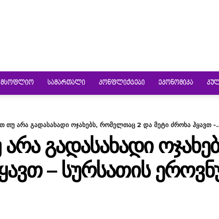
ᲛᲡᲝᲤᲚᲘᲝ
ᲡᲐᲛᲐᲠᲗᲐᲚᲘ
ᲙᲝᲜᲤᲚᲘᲥᲢᲔᲑᲘ
ᲔᲙᲝᲜᲝᲛᲘᲙᲐ
ᲙᲣ
თ თუ არა გადასახადი ოჯახებს, რომელთაც 2 და მეტი ძროხა ჰყავთ -..
 ᲐᲠᲐ ᲒᲐᲓᲐᲡᲐᲮᲐᲓᲘ ᲝᲯᲐᲮᲔ
ᲰᲧᲐᲕᲗ – ᲡᲣᲠᲡᲐᲗᲘᲡ ᲔᲠᲝᲕ