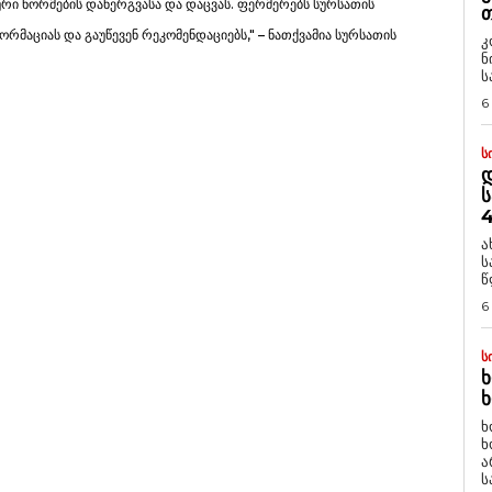
რი ნორმების დანერგვასა და დაცვას. ფერმერებს სურსათის
Თ
მაციას და გაუწევენ რეკომენდაციებს," – ნათქვამია სურსათის
კ
ნ
ს
6
Ს
Დ
Ს
4
ა
ს
წ
6
Ს
Ხ
Ხ
ხ
ხ
ა
ს