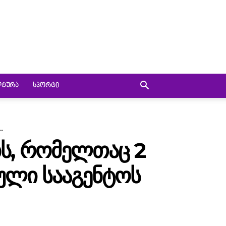
ᲚᲢᲣᲠᲐ
ᲡᲞᲝᲠᲢᲘ
.
ᲑᲡ, ᲠᲝᲛᲔᲚᲗᲐᲪ 2
ᲜᲣᲚᲘ ᲡᲐᲐᲒᲔᲜᲢᲝᲡ