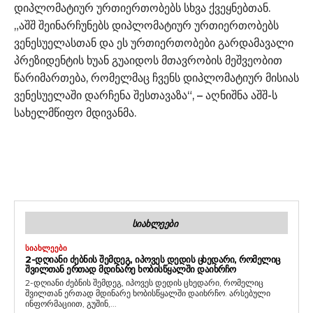
დიპლომატიურ ურთიერთობებს სხვა ქვეყნებთან.
„აშშ შეინარჩუნებს დიპლომატიურ ურთიერთობებს
ვენესუელასთან და ეს ურთიერთობები გარდამავალი
პრეზიდენტის ხუან გუაიდოს მთავრობის მეშვეობით
წარიმართება, რომელმაც ჩვენს დიპლომატიურ მისიას
ვენესუელაში დარჩენა შესთავაზა“, – აღნიშნა აშშ-ს
სახელმწიფო მდივანმა.
ᲡᲘᲐᲮᲚᲔᲔᲑᲘ
ᲡᲘᲐᲮᲚᲔᲔᲑᲘ
2-ᲓᲦᲘᲐᲜᲘ ᲫᲔᲑᲜᲘᲡ ᲨᲔᲛᲓᲔᲒ, ᲘᲞᲝᲕᲔᲡ ᲓᲔᲓᲘᲡ ᲪᲮᲔᲓᲐᲠᲘ, ᲠᲝᲛᲔᲚᲘᲪ
ᲨᲕᲘᲚᲗᲐᲜ ᲔᲠᲗᲐᲓ ᲛᲓᲘᲜᲐᲠᲔ ᲮᲝᲑᲘᲡᲬᲧᲐᲚᲨᲘ ᲓᲐᲘᲮᲠᲩᲝ
2-დღიანი ძებნის შემდეგ, იპოვეს დედის ცხედარი, რომელიც
შვილთან ერთად მდინარე ხობისწყალში დაიხრჩო. არსებული
ინფორმაციით, გუშინ,...