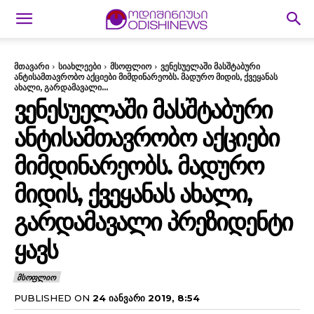
მთავარი
სიახლეები
მსოფლიო
ვენესუელაში მასშტაბური
ანტისამთავრობო აქციები მიმდინარეობს. მადურო მიდის, ქვეყანას
ახალი, გარდამავალი...
ᲕᲔᲜᲔᲡᲣᲔᲚᲐᲨᲘ ᲛᲐᲡᲨᲢᲐᲑᲣᲠᲘ
ᲐᲜᲢᲘᲡᲐᲛᲗᲐᲕᲠᲝᲑᲝ ᲐᲥᲪᲘᲔᲑᲘ
ᲛᲘᲛᲓᲘᲜᲐᲠᲔᲝᲑᲡ. ᲛᲐᲓᲣᲠᲝ
ᲛᲘᲓᲘᲡ, ᲥᲕᲔᲧᲐᲜᲐᲡ ᲐᲮᲐᲚᲘ,
ᲒᲐᲠᲓᲐᲛᲐᲕᲐᲚᲘ ᲞᲠᲔᲖᲘᲓᲔᲜᲢᲘ
ᲧᲐᲕᲡ
ᲛᲡᲝᲤᲚᲘᲝ
PUBLISHED ON
24 ᲘᲐᲜᲕᲐᲠᲘ 2019, 8:54