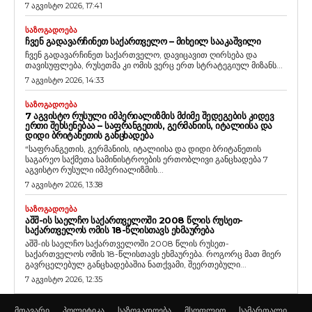
7 აგვისტო 2026, 17:41
ᲡᲐᲖᲝᲒᲐᲓᲝᲔᲑᲐ
ᲩᲕᲔᲜ ᲒᲐᲓᲐᲕᲐᲠᲩᲘᲜᲔᲗ ᲡᲐᲥᲐᲠᲗᲕᲔᲚᲝ – ᲛᲘᲮᲔᲘᲚ ᲡᲐᲐᲙᲐᲨᲕᲘᲚᲘ
ჩვენ გადავარჩინეთ საქართველო, დავიცავით ღირსება და
თავისუფლება, რუსეთმა კი ომის ვერც ერთ სტრატეგიულ მიზანს...
7 აგვისტო 2026, 14:33
ᲡᲐᲖᲝᲒᲐᲓᲝᲔᲑᲐ
7 ᲐᲒᲕᲘᲡᲢᲝ ᲠᲣᲡᲣᲚᲘ ᲘᲛᲞᲔᲠᲘᲐᲚᲘᲖᲛᲘᲡ ᲛᲫᲘᲛᲔ ᲨᲔᲓᲔᲒᲔᲑᲘᲡ ᲙᲘᲓᲔᲕ
ᲔᲠᲗᲘ ᲨᲔᲮᲡᲔᲜᲔᲑᲐᲐ – ᲡᲐᲤᲠᲐᲜᲒᲔᲗᲘᲡ, ᲒᲔᲠᲛᲐᲜᲘᲘᲡ, ᲘᲢᲐᲚᲘᲘᲡᲐ ᲓᲐ
ᲓᲘᲓᲘ ᲑᲠᲘᲢᲐᲜᲔᲗᲘᲡ ᲒᲐᲜᲪᲮᲐᲓᲔᲑᲐ
“საფრანგეთის, გერმანიის, იტალიისა და დიდი ბრიტანეთის
საგარეო საქმეთა სამინისტროების ერთობლივი განცხადება 7
აგვისტო რუსული იმპერიალიზმის...
7 აგვისტო 2026, 13:38
ᲡᲐᲖᲝᲒᲐᲓᲝᲔᲑᲐ
ᲐᲨᲨ-ᲘᲡ ᲡᲐᲔᲚᲩᲝ ᲡᲐᲥᲐᲠᲗᲕᲔᲚᲝᲨᲘ 2008 ᲬᲚᲘᲡ ᲠᲣᲡᲔᲗ-
ᲡᲐᲥᲐᲠᲗᲕᲔᲚᲝᲡ ᲝᲛᲘᲡ 18-ᲬᲚᲘᲡᲗᲐᲕᲡ ᲔᲮᲛᲐᲣᲠᲔᲑᲐ
აშშ-ის საელჩო საქართველოში 2008 წლის რუსეთ-
საქართველოს ომის 18-წლისთავს ეხმაურება. როგორც მათ მიერ
გავრცელებულ განცხადებაშია ნათქვამი, შეერთებული...
7 აგვისტო 2026, 12:35
მთავარი
პოლიტიკა
საზოგადოება
მსოფლიო
სამართალი