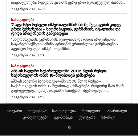
თავისუფლება, რუსეთმა კი ომის ვერც ერთ სტრატეგიულ მიზანს...
7 აგვისტო 2026, 14:33
ᲡᲐᲖᲝᲒᲐᲓᲝᲔᲑᲐ
7 ᲐᲒᲕᲘᲡᲢᲝ ᲠᲣᲡᲣᲚᲘ ᲘᲛᲞᲔᲠᲘᲐᲚᲘᲖᲛᲘᲡ ᲛᲫᲘᲛᲔ ᲨᲔᲓᲔᲒᲔᲑᲘᲡ ᲙᲘᲓᲔᲕ
ᲔᲠᲗᲘ ᲨᲔᲮᲡᲔᲜᲔᲑᲐᲐ – ᲡᲐᲤᲠᲐᲜᲒᲔᲗᲘᲡ, ᲒᲔᲠᲛᲐᲜᲘᲘᲡ, ᲘᲢᲐᲚᲘᲘᲡᲐ ᲓᲐ
ᲓᲘᲓᲘ ᲑᲠᲘᲢᲐᲜᲔᲗᲘᲡ ᲒᲐᲜᲪᲮᲐᲓᲔᲑᲐ
“საფრანგეთის, გერმანიის, იტალიისა და დიდი ბრიტანეთის
საგარეო საქმეთა სამინისტროების ერთობლივი განცხადება 7
აგვისტო რუსული იმპერიალიზმის...
7 აგვისტო 2026, 13:38
ᲡᲐᲖᲝᲒᲐᲓᲝᲔᲑᲐ
ᲐᲨᲨ-ᲘᲡ ᲡᲐᲔᲚᲩᲝ ᲡᲐᲥᲐᲠᲗᲕᲔᲚᲝᲨᲘ 2008 ᲬᲚᲘᲡ ᲠᲣᲡᲔᲗ-
ᲡᲐᲥᲐᲠᲗᲕᲔᲚᲝᲡ ᲝᲛᲘᲡ 18-ᲬᲚᲘᲡᲗᲐᲕᲡ ᲔᲮᲛᲐᲣᲠᲔᲑᲐ
აშშ-ის საელჩო საქართველოში 2008 წლის რუსეთ-
საქართველოს ომის 18-წლისთავს ეხმაურება. როგორც მათ მიერ
გავრცელებულ განცხადებაშია ნათქვამი, შეერთებული...
7 აგვისტო 2026, 12:35
მთავარი
პოლიტიკა
საზოგადოება
მსოფლიო
სამართალი
კონფლიქტები
ეკონომიკა
კულტურა
სპორტი
©