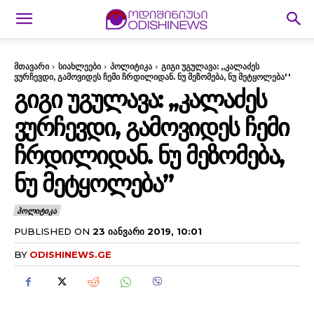
მთავარი
სიახლეები
პოლიტიკა
გიგი უგულავა: ,,კალაძეს
ვურჩევდი, გამოვიდეს ჩემი ჩრდილიდან. ნუ მეზომება, ნუ მეტყოლება''
ᲒᲘᲒᲘ ᲣᲒᲣᲚᲐᲕᲐ: ,,ᲙᲐᲚᲐᲫᲔᲡ
ᲕᲣᲠᲩᲔᲕᲓᲘ, ᲒᲐᲛᲝᲕᲘᲓᲔᲡ ᲩᲔᲛᲘ
ᲩᲠᲓᲘᲚᲘᲓᲐᲜ. ᲜᲣ ᲛᲔᲖᲝᲛᲔᲑᲐ,
ᲜᲣ ᲛᲔᲢᲧᲝᲚᲔᲑᲐ”
ᲞᲝᲚᲘᲢᲘᲙᲐ
PUBLISHED ON
23 ᲘᲐᲜᲕᲐᲠᲘ 2019, 10:01
BY
ODISHINEWS.GE