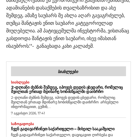
მნიშვნელოვანია ეს ეკონომიკური განვითარებისთვის,
ადამიანების დასაქმების თვალსაზრისით და ასე
შემდეგ. ამაზე საუბარს მე ახლა აღარ გავაგრძელებ,
თუმცა შანტაჟის ენით საუბარი კატეგორიულად
მიუღებელია. ამ პატივცემულმა ინვესტორმა, ვისთანაც
გასდიოდა შანტაჟის ენით საუბარი, ისევ იმასთან
ისაუბროს.''- განაცხადა კახი კალაძემ.
ᲡᲘᲐᲮᲚᲔᲔᲑᲘ
ᲡᲘᲐᲮᲚᲔᲔᲑᲘ
2-ᲓᲦᲘᲐᲜᲘ ᲫᲔᲑᲜᲘᲡ ᲨᲔᲛᲓᲔᲒ, ᲘᲞᲝᲕᲔᲡ ᲓᲔᲓᲘᲡ ᲪᲮᲔᲓᲐᲠᲘ, ᲠᲝᲛᲔᲚᲘᲪ
ᲨᲕᲘᲚᲗᲐᲜ ᲔᲠᲗᲐᲓ ᲛᲓᲘᲜᲐᲠᲔ ᲮᲝᲑᲘᲡᲬᲧᲐᲚᲨᲘ ᲓᲐᲘᲮᲠᲩᲝ
2-დღიანი ძებნის შემდეგ, იპოვეს დედის ცხედარი, რომელიც
შვილთან ერთად მდინარე ხობისწყალში დაიხრჩო. არსებული
ინფორმაციით, გუშინ,...
7 აგვისტო 2026, 17:41
ᲡᲐᲖᲝᲒᲐᲓᲝᲔᲑᲐ
ᲩᲕᲔᲜ ᲒᲐᲓᲐᲕᲐᲠᲩᲘᲜᲔᲗ ᲡᲐᲥᲐᲠᲗᲕᲔᲚᲝ – ᲛᲘᲮᲔᲘᲚ ᲡᲐᲐᲙᲐᲨᲕᲘᲚᲘ
ჩვენ გადავარჩინეთ საქართველო, დავიცავით ღირსება და