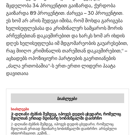
მცდელობა 34 პროცენტით გაიზარდა,. ქურდობა
გაიზარდა 89 პროცენტით. ძარცვა – 30 პროცენტით.
ეს ხომ არ არის შედეგი იმისა, რომ მოხდა გარიგება
ხელისუფლებასა და კრიმინალურ სამყაროს შორის
არჩევნებთან დაკავშირებით და ხარკს ხომ არ იხდის
დღეს ხელისუფლება იმ მდგომარეობის გაუარესებით,
რაც მიიღო კრიმინალის თარეშთან დაკავშირებით,“ –
აცხადებს ოპოზიციური პარტიების გაერთიანების
„ძალა ერთობაშია“-ს ერთ-ერთი ლიდერი პაატა
დავითაია
ᲡᲘᲐᲮᲚᲔᲔᲑᲘ
ᲡᲘᲐᲮᲚᲔᲔᲑᲘ
2-ᲓᲦᲘᲐᲜᲘ ᲫᲔᲑᲜᲘᲡ ᲨᲔᲛᲓᲔᲒ, ᲘᲞᲝᲕᲔᲡ ᲓᲔᲓᲘᲡ ᲪᲮᲔᲓᲐᲠᲘ, ᲠᲝᲛᲔᲚᲘᲪ
ᲨᲕᲘᲚᲗᲐᲜ ᲔᲠᲗᲐᲓ ᲛᲓᲘᲜᲐᲠᲔ ᲮᲝᲑᲘᲡᲬᲧᲐᲚᲨᲘ ᲓᲐᲘᲮᲠᲩᲝ
2-დღიანი ძებნის შემდეგ, იპოვეს დედის ცხედარი, რომელიც
შვილთან ერთად მდინარე ხობისწყალში დაიხრჩო. არსებული
ინფორმაციით, გუშინ,...