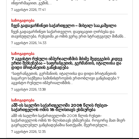
ინფორმაციით, გუშინ,...
7 აგვისტო 2026, 17:41
ᲡᲐᲖᲝᲒᲐᲓᲝᲔᲑᲐ
ᲩᲕᲔᲜ ᲒᲐᲓᲐᲕᲐᲠᲩᲘᲜᲔᲗ ᲡᲐᲥᲐᲠᲗᲕᲔᲚᲝ – ᲛᲘᲮᲔᲘᲚ ᲡᲐᲐᲙᲐᲨᲕᲘᲚᲘ
ჩვენ გადავარჩინეთ საქართველო, დავიცავით ღირსება და
თავისუფლება, რუსეთმა კი ომის ვერც ერთ სტრატეგიულ მიზანს...
7 აგვისტო 2026, 14:33
ᲡᲐᲖᲝᲒᲐᲓᲝᲔᲑᲐ
7 ᲐᲒᲕᲘᲡᲢᲝ ᲠᲣᲡᲣᲚᲘ ᲘᲛᲞᲔᲠᲘᲐᲚᲘᲖᲛᲘᲡ ᲛᲫᲘᲛᲔ ᲨᲔᲓᲔᲒᲔᲑᲘᲡ ᲙᲘᲓᲔᲕ
ᲔᲠᲗᲘ ᲨᲔᲮᲡᲔᲜᲔᲑᲐᲐ – ᲡᲐᲤᲠᲐᲜᲒᲔᲗᲘᲡ, ᲒᲔᲠᲛᲐᲜᲘᲘᲡ, ᲘᲢᲐᲚᲘᲘᲡᲐ ᲓᲐ
ᲓᲘᲓᲘ ᲑᲠᲘᲢᲐᲜᲔᲗᲘᲡ ᲒᲐᲜᲪᲮᲐᲓᲔᲑᲐ
“საფრანგეთის, გერმანიის, იტალიისა და დიდი ბრიტანეთის
საგარეო საქმეთა სამინისტროების ერთობლივი განცხადება 7
აგვისტო რუსული იმპერიალიზმის...
7 აგვისტო 2026, 13:38
ᲡᲐᲖᲝᲒᲐᲓᲝᲔᲑᲐ
ᲐᲨᲨ-ᲘᲡ ᲡᲐᲔᲚᲩᲝ ᲡᲐᲥᲐᲠᲗᲕᲔᲚᲝᲨᲘ 2008 ᲬᲚᲘᲡ ᲠᲣᲡᲔᲗ-
ᲡᲐᲥᲐᲠᲗᲕᲔᲚᲝᲡ ᲝᲛᲘᲡ 18-ᲬᲚᲘᲡᲗᲐᲕᲡ ᲔᲮᲛᲐᲣᲠᲔᲑᲐ
აშშ-ის საელჩო საქართველოში 2008 წლის რუსეთ-
საქართველოს ომის 18-წლისთავს ეხმაურება. როგორც მათ მიერ
გავრცელებულ განცხადებაშია ნათქვამი, შეერთებული...
7 აგვისტო 2026, 12:35