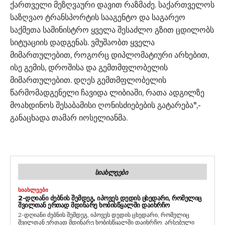
ქართველი მეზღვაური დავით რაზმაძე. საქართველოს
საზღვაო ტრანსპორტის სააგენტო და საგარეო
საქმეთა სამინისტრო ყველა შესაძლო გზით ცდილობს
სიტუაციის დადგენას. ვმუშაობთ ყველა
მიმართულებით, როგორც დიპლომატიური არხებით,
ისე გემის, დროშისა და გემთმფლობელის
მიმართულებით. დღეს გემთმფლობელის
წარმომადგენელი ჩავიდა ლიბიაში, რათა ადგილზე
მოახდინოს შესაბამისი ღონისძიებების გატარება",-
განაცხადა თამარ იოსელიანმა.
ᲡᲘᲐᲮᲚᲔᲔᲑᲘ
ᲡᲘᲐᲮᲚᲔᲔᲑᲘ
2-ᲓᲦᲘᲐᲜᲘ ᲫᲔᲑᲜᲘᲡ ᲨᲔᲛᲓᲔᲒ, ᲘᲞᲝᲕᲔᲡ ᲓᲔᲓᲘᲡ ᲪᲮᲔᲓᲐᲠᲘ, ᲠᲝᲛᲔᲚᲘᲪ
ᲨᲕᲘᲚᲗᲐᲜ ᲔᲠᲗᲐᲓ ᲛᲓᲘᲜᲐᲠᲔ ᲮᲝᲑᲘᲡᲬᲧᲐᲚᲨᲘ ᲓᲐᲘᲮᲠᲩᲝ
2-დღიანი ძებნის შემდეგ, იპოვეს დედის ცხედარი, რომელიც
შვილთან ერთად მდინარე ხობისწყალში დაიხრჩო. არსებული