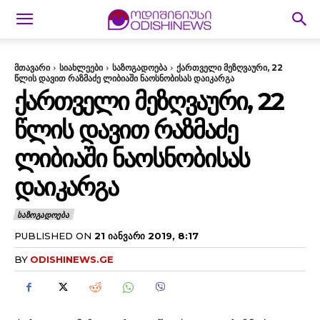
მთავარი
სიახლეები
საზოგადოება
ქართველი მეზღვაური, 22
წლის დავით რაზმაძე ლიბიაში ნაოსნობისას დაიკარგა
ᲥᲐᲠᲗᲕᲔᲚᲘ ᲛᲔᲖᲦᲕᲐᲣᲠᲘ, 22
ᲬᲚᲘᲡ ᲓᲐᲕᲘᲗ ᲠᲐᲖᲛᲐᲫᲔ
ᲚᲘᲑᲘᲐᲨᲘ ᲜᲐᲝᲡᲜᲝᲑᲘᲡᲐᲡ
ᲓᲐᲘᲙᲐᲠᲒᲐ
ᲡᲐᲖᲝᲒᲐᲓᲝᲔᲑᲐ
PUBLISHED ON
21 ᲘᲐᲜᲕᲐᲠᲘ 2019, 8:17
BY
ODISHINEWS.GE