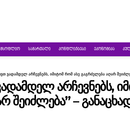
ᲛᲡᲝᲤᲚᲘᲝ
ᲡᲐᲛᲐᲠᲗᲐᲚᲘ
ᲙᲝᲜᲤᲚᲘᲥᲢᲔᲑᲘ
ᲔᲙᲝᲜᲝᲛᲘᲙᲐ
ᲙᲣ
ოვთ ვადამდელ არჩევნებს, იმიტომ რომ ასე გაგრძელება აღარ შეიძლება
ᲕᲐᲓᲐᲛᲓᲔᲚ ᲐᲠᲩᲔᲕᲜᲔᲑᲡ, ᲘᲛ
Რ ᲨᲔᲘᲫᲚᲔᲑᲐ” – ᲒᲐᲜᲐᲪᲮ