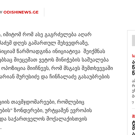
Y
ODISHINEWS.GE
, იმიტომ რომ ასე გაგრძელება აღარ
შაძემ დღეს გამართულ შეხვედრაზე,
ციამ წარმოადგინა ინიციატივა შეიქმნას
Ს
ბსაც მიეცემათ ვეტოს მინიჭების საშუალება
Ა
Წ
პოზიცია მიიჩნევს, რომ მსგავს შემთხვევაში
Წ
რიან მურუსიძე და ჩინჩალაძე გასაუბრების
ა
რ
ეხმაუ
გ
ციის თავმჯდომარეები, რომლებიც
7
ბის“ ზონდერები, ურტყამენ ევროპის
Მ
ახდა საქართველოს მოქალაქისთვის
Ტ
.
Მ
Ა