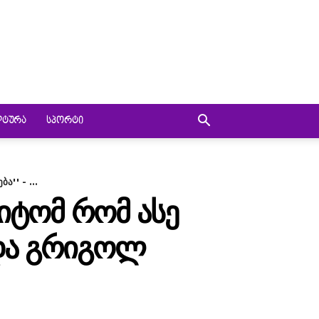
ᲚᲢᲣᲠᲐ
ᲡᲞᲝᲠᲢᲘ
'' - ...
ᲘᲢᲝᲛ ᲠᲝᲛ ᲐᲡᲔ
ᲐᲓᲐ ᲒᲠᲘᲒᲝᲚ