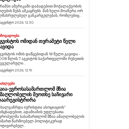
რამპი ამერიკაში დაბადებით მოქალაქეობის
იღების წესს ამკაცრებს. მან ხელი მოაწერა ორ
ღმასრულებელ განკარგულებას, რომლებიც...
 აგვისტო 2026, 12:30
ᲐᲖᲝᲒᲐᲓᲝᲔᲑᲐ
ᲒᲕᲘᲡᲢᲝᲡ ᲝᲛᲘᲓᲐᲜ ᲗᲕᲠᲐᲛᲔᲢᲘ ᲬᲔᲚᲘ
ᲐᲕᲘᲓᲐ
გვისტოს ომის დაწყებიდან 18 წელი გავიდა -
008 წლის 7 აგვიტოს საქართველოში რუსეთის
ეგულარული...
 აგვისტო 2026, 12:19
ᲘᲐᲮᲚᲔᲔᲑᲘ
ᲐᲘᲐ-ᲔᲕᲠᲝᲡᲐᲡᲐᲛᲐᲠᲗᲚᲝᲛ ᲛᲖᲘᲐ
ᲛᲐᲦᲚᲝᲑᲔᲚᲘᲡ ᲛᲔᲝᲗᲮᲔ ᲡᲐᲩᲘᲕᲐᲠᲘ
ᲓᲐᲐᲠᲔᲒᲘᲡᲢᲠᲘᲠᲐ
ახალგაზრდა იურისტთა ასოციაციის“
ანცხადებით, ადამიანის უფლებათა
ვროპულმა სასამართლომ მზია ამაღლობელის
იმართ წარმოებულ პოლიტიკურად
ოტივირებულ...