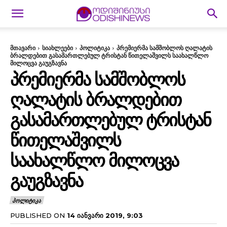
მთავარი
სიახლეები
პოლიტიკა
პრემიერმა სამშობლოს ღალატის
ბრალდებით გასამართლებულ ტრისტან წითელაშვილს საახალწლო
მილოცვა გაუგზავნა
ᲞᲠᲔᲛᲘᲔᲠᲛᲐ ᲡᲐᲛᲨᲝᲑᲚᲝᲡ
ᲦᲐᲚᲐᲢᲘᲡ ᲑᲠᲐᲚᲓᲔᲑᲘᲗ
ᲒᲐᲡᲐᲛᲐᲠᲗᲚᲔᲑᲣᲚ ᲢᲠᲘᲡᲢᲐᲜ
ᲬᲘᲗᲔᲚᲐᲨᲕᲘᲚᲡ
ᲡᲐᲐᲮᲐᲚᲬᲚᲝ ᲛᲘᲚᲝᲪᲕᲐ
ᲒᲐᲣᲒᲖᲐᲕᲜᲐ
ᲞᲝᲚᲘᲢᲘᲙᲐ
PUBLISHED ON
14 ᲘᲐᲜᲕᲐᲠᲘ 2019, 9:03