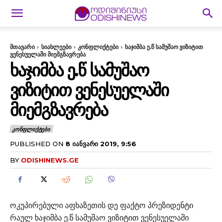
მთავარი
სიახლეები
კონფლიქტები
ხაჯიმბა ე.წ სამუშაო ვიზიტით
ვენესუელაში მიემგზავრება
ᲮᲐᲯᲘᲛᲑᲐ Ე.Წ ᲡᲐᲛᲣᲨᲐᲝ
ᲕᲘᲖᲘᲢᲘᲗ ᲕᲔᲜᲔᲡᲣᲔᲚᲐᲨᲘ
ᲛᲘᲔᲛᲒᲖᲐᲕᲠᲔᲑᲐ
ᲙᲝᲜᲤᲚᲘᲥᲢᲔᲑᲘ
PUBLISHED ON
8 ᲘᲐᲜᲕᲐᲠᲘ 2019, 9:56
BY
ODISHINEWS.GE
ოკუპირებული აფხაზეთის დე ფაქტო პრეზიდენტი
რაულ ხაჯიმბა ე.წ სამუშაო ვიზიტით ვენესუელაში