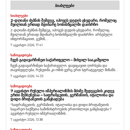
ᲡᲘᲐᲮᲚᲔᲔᲑᲘ
ᲡᲘᲐᲮᲚᲔᲔᲑᲘ
2-ᲓᲦᲘᲐᲜᲘ ᲫᲔᲑᲜᲘᲡ ᲨᲔᲛᲓᲔᲒ, ᲘᲞᲝᲕᲔᲡ ᲓᲔᲓᲘᲡ ᲪᲮᲔᲓᲐᲠᲘ, ᲠᲝᲛᲔᲚᲘᲪ
ᲨᲕᲘᲚᲗᲐᲜ ᲔᲠᲗᲐᲓ ᲛᲓᲘᲜᲐᲠᲔ ᲮᲝᲑᲘᲡᲬᲧᲐᲚᲨᲘ ᲓᲐᲘᲮᲠᲩᲝ
2-დღიანი ძებნის შემდეგ, იპოვეს დედის ცხედარი, რომელიც
შვილთან ერთად მდინარე ხობისწყალში დაიხრჩო. არსებული
ინფორმაციით, გუშინ,...
7 აგვისტო 2026, 17:41
ᲡᲐᲖᲝᲒᲐᲓᲝᲔᲑᲐ
ᲩᲕᲔᲜ ᲒᲐᲓᲐᲕᲐᲠᲩᲘᲜᲔᲗ ᲡᲐᲥᲐᲠᲗᲕᲔᲚᲝ – ᲛᲘᲮᲔᲘᲚ ᲡᲐᲐᲙᲐᲨᲕᲘᲚᲘ
ჩვენ გადავარჩინეთ საქართველო, დავიცავით ღირსება და
თავისუფლება, რუსეთმა კი ომის ვერც ერთ სტრატეგიულ მიზანს...
7 აგვისტო 2026, 14:33
ᲡᲐᲖᲝᲒᲐᲓᲝᲔᲑᲐ
7 ᲐᲒᲕᲘᲡᲢᲝ ᲠᲣᲡᲣᲚᲘ ᲘᲛᲞᲔᲠᲘᲐᲚᲘᲖᲛᲘᲡ ᲛᲫᲘᲛᲔ ᲨᲔᲓᲔᲒᲔᲑᲘᲡ ᲙᲘᲓᲔᲕ
ᲔᲠᲗᲘ ᲨᲔᲮᲡᲔᲜᲔᲑᲐᲐ – ᲡᲐᲤᲠᲐᲜᲒᲔᲗᲘᲡ, ᲒᲔᲠᲛᲐᲜᲘᲘᲡ, ᲘᲢᲐᲚᲘᲘᲡᲐ ᲓᲐ
ᲓᲘᲓᲘ ᲑᲠᲘᲢᲐᲜᲔᲗᲘᲡ ᲒᲐᲜᲪᲮᲐᲓᲔᲑᲐ
“საფრანგეთის, გერმანიის, იტალიისა და დიდი ბრიტანეთის
საგარეო საქმეთა სამინისტროების ერთობლივი განცხადება 7
აგვისტო რუსული იმპერიალიზმის...
7 აგვისტო 2026, 13:38
ᲡᲐᲖᲝᲒᲐᲓᲝᲔᲑᲐ