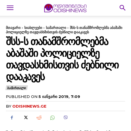
მთავარი
სიახლეები
სამართალი
შსს-ს თანამშრომლებმა აბაშაში
პოლიციელზე თავდასხმისთვის ძებნილი დააკავეს
ᲨᲡᲡ-Ს ᲗᲐᲜᲐᲛᲨᲠᲝᲛᲚᲔᲑᲛᲐ
ᲐᲑᲐᲨᲐᲨᲘ ᲞᲝᲚᲘᲪᲘᲔᲚᲖᲔ
ᲗᲐᲕᲓᲐᲡᲮᲛᲘᲡᲗᲕᲘᲡ ᲫᲔᲑᲜᲘᲚᲘ
ᲓᲐᲐᲙᲐᲕᲔᲡ
ᲡᲐᲛᲐᲠᲗᲐᲚᲘ
PUBLISHED ON
5 ᲘᲐᲜᲕᲐᲠᲘ 2019, 7:09
BY
ODISHINEWS.GE