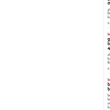
Თ
კ
ნ
ს
6
Ს
Დ
Ს
4
ა
ს
წ
6
Ს
Ხ
Ხ
ხ
ხ
ა
ს