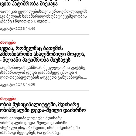
ᲕᲘᲗ ᲞᲐᲢᲘᲛᲠᲝᲑᲐ ᲛᲘᲔᲡᲐᲯᲐ
ოალიცია ცვლილებისთვის ერთ-ერთ ლიდერს,
იკა მელიას სასამართლოს უპატივცემულობის
აქმეზე 1 წლით და 6 თვით...
 აგვისტო 2026, 14:49
ᲘᲐᲮᲚᲔᲔᲑᲘ
ᲔᲓᲐᲡ, ᲠᲝᲛᲔᲚᲛᲐᲪ ᲑᲐᲗᲣᲛᲘᲡ
ᲐᲛᲨᲝᲑᲘᲐᲠᲝᲨᲘ ᲐᲮᲐᲚᲨᲝᲑᲘᲚᲘ ᲛᲝᲙᲚᲐ,
-ᲬᲚᲘᲐᲜᲘ ᲞᲐᲢᲘᲛᲠᲝᲑᲐ ᲛᲘᲣᲡᲐᲯᲔᲡ
ხალშობილის განზრახ მკვლელობის ფაქტზე,
ასამართლომ დედა დამნაშვედ ცნო და 4
ლით თავისუფლების აღკვეთა განუსაზღვრა....
 აგვისტო 2026, 14:25
ᲘᲐᲮᲚᲔᲔᲑᲘ
ᲝᲑᲘᲡ ᲛᲣᲜᲘᲪᲘᲞᲐᲚᲘᲢᲔᲢᲨᲘ, ᲛᲓᲘᲜᲐᲠᲔ
ᲝᲑᲘᲡᲬᲧᲐᲚᲨᲘ ᲓᲔᲓᲐ-ᲨᲕᲘᲚᲘ ᲓᲐᲘᲮᲠᲩᲝ
ობის მუნიციპალიტეტში მდინარე
ობისწყალში დედა-შვილი დაიხრჩო.
რსებული ინფორმაციით, ისინი მდინარეში
აბანაოდ შევიდნენ, რა დროსაც...