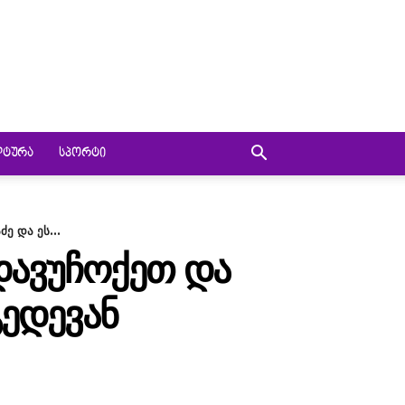
ᲚᲢᲣᲠᲐ
ᲡᲞᲝᲠᲢᲘ
ე და ეს...
ᲓᲐᲕᲣᲩᲝᲥᲔᲗ ᲓᲐ
ᲒᲔᲓᲔᲕᲐᲜ