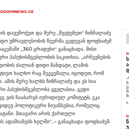
ODISHINEWS.GE
ის დავუჩოქეთ და მერე „შევტენეთ“ ჩინჩალაძე
მენტო უმრავლესობის წევრმა გედევან ფოფხაძემ
ცემაში „360 გრადუსი“ განაცხადა. მისი
Ს
რი პასუხისმგებლობის საკითხია. „არჩევნების
Ს
Ა
დობის ძალიან დიდი მანდატი, ლამის
ატიეთ ხალხო რაც შეგვეშალა, იცოდეთ, რომ
„
 ამის მერე ხალხს ჩინჩალაძე და ეს სია
გ
ე
რი პასუხისმგებლობა ყველასია. გედი
მ
მ
ვ, ვის ჩააბარებ იურიდიულ კომიტეტს, ეკა
6
კიდევ პოლიტიკური ნიუანსებია, რომელიც
ატანი. მთავარი არის ქართული
Ს
 ადამიანებს ხელში“, – განაცხადა ფოფხაძემ.
Ნ
Უ