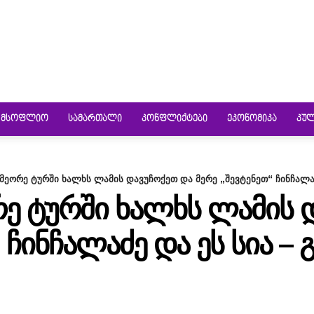
ᲛᲡᲝᲤᲚᲘᲝ
ᲡᲐᲛᲐᲠᲗᲐᲚᲘ
ᲙᲝᲜᲤᲚᲘᲥᲢᲔᲑᲘ
ᲔᲙᲝᲜᲝᲛᲘᲙᲐ
ᲙᲣ
 მეორე ტურში ხალხს ლამის დავუჩოქეთ და მერე „შევტენეთ“ ჩინჩალაძ
ᲠᲔ ᲢᲣᲠᲨᲘ ᲮᲐᲚᲮᲡ ᲚᲐᲛᲘᲡ 
 ᲩᲘᲜᲩᲐᲚᲐᲫᲔ ᲓᲐ ᲔᲡ ᲡᲘᲐ – 