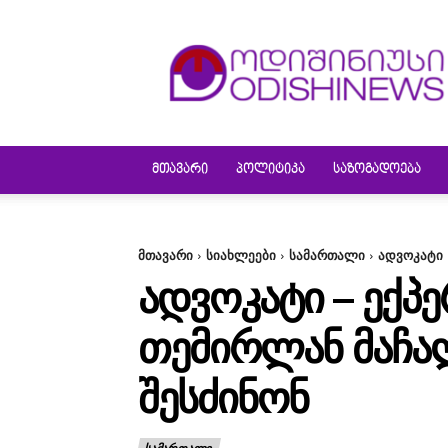
ODISHINEWS
ᲛᲗᲐᲕᲐᲠᲘ
ᲞᲝᲚᲘᲢᲘᲙᲐ
ᲡᲐᲖᲝᲒᲐᲓᲝᲔᲑᲐ
მთავარი
სიახლეები
სამართალი
ადვოკატი 
ᲐᲓᲕᲝᲙᲐᲢᲘ – ᲔᲥᲞ
ᲗᲔᲛᲘᲠᲚᲐᲜ ᲛᲐᲩᲐᲚ
ᲨᲔᲡᲫᲘᲜᲝᲜ