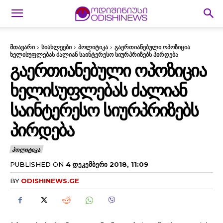
მთავარი
სიახლეები
პოლიტიკა
გაერთიანებული ოპოზიცია
ხელისუფლებას ძალიან საინტერესო სიურპრიზებს პირდება
ᲒᲐᲔᲠᲗᲘᲐᲜᲔᲑᲣᲚᲘ ᲝᲞᲝᲖᲘᲪᲘᲐ
ᲮᲔᲚᲘᲡᲣᲤᲚᲔᲑᲐᲡ ᲫᲐᲚᲘᲐᲜ
ᲡᲐᲘᲜᲢᲔᲠᲔᲡᲝ ᲡᲘᲣᲠᲞᲠᲘᲖᲔᲑᲡ
ᲞᲘᲠᲓᲔᲑᲐ
ᲞᲝᲚᲘᲢᲘᲙᲐ
PUBLISHED ON
4 ᲓᲔᲙᲔᲛᲑᲔᲠᲘ 2018, 11:09
BY
ODISHINEWS.GE