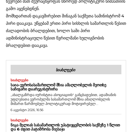
წევრები მათ შეურაცხყოფას სწორედ პოლიტიკური სიმპათიის
გამო აყენებდნენ.
მომხდართან დაკავშირებით შინაგან საქმეთა სამინისტრომ 4
პირი დააკავა. უწყებამ ერთი პირი სისხლის სამართლის წესით
ძალადობის ბრალდებით, ხოლო სამი პირი
ადმინისტრაციული წესით წვრილმანი ხულიგნობის
ბრალდებით დააკავა.
ᲡᲘᲐᲮᲚᲔᲔᲑᲘ
ᲡᲘᲐᲮᲚᲔᲔᲑᲘ
ᲡᲐᲘᲐ-ᲔᲕᲠᲝᲡᲐᲡᲐᲛᲐᲠᲗᲚᲝᲛ ᲛᲖᲘᲐ ᲐᲛᲐᲦᲚᲝᲑᲔᲚᲘᲡ ᲛᲔᲝᲗᲮᲔ
ᲡᲐᲩᲘᲕᲐᲠᲘ ᲓᲐᲐᲠᲔᲒᲘᲡᲢᲠᲘᲠᲐ
„ახალგაზრდა იურისტთა ასოციაციის“ განცხადებით, ადამიანის
უფლებათა ევროპულმა სასამართლომ მზია ამაღლობელის
მიმართ წარმოებულ პოლიტიკურად მოტივირებულ...
6 აგვისტო 2026, 16:56
ᲡᲘᲐᲮᲚᲔᲔᲑᲘ
ᲜᲘᲙᲐ ᲛᲔᲚᲘᲐᲡ ᲡᲐᲡᲐᲛᲐᲠᲗᲚᲝᲡ ᲣᲞᲐᲢᲘᲕᲪᲔᲛᲚᲝᲑᲘᲡ ᲡᲐᲥᲛᲔᲖᲔ 1 ᲬᲚᲘᲗ
ᲓᲐ 6 ᲗᲕᲘᲗ ᲞᲐᲢᲘᲛᲠᲝᲑᲐ ᲛᲘᲔᲡᲐᲯᲐ