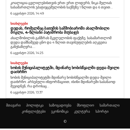
კოალიცია ცვლილებისთვის ერთ-ერთ ლიდერს, ნიკა მელიას
სასამართლოს უპატივცემულობის საქმეზე 1 წლით და 6 თვით...
6 აგვისტო 2026, 14:49
ᲡᲘᲐᲮᲚᲔᲔᲑᲘ
ᲓᲔᲓᲐᲡ, ᲠᲝᲛᲔᲚᲛᲐᲪ ᲑᲐᲗᲣᲛᲘᲡ ᲡᲐᲛᲨᲝᲑᲘᲐᲠᲝᲨᲘ ᲐᲮᲐᲚᲨᲝᲑᲘᲚᲘ
ᲛᲝᲙᲚᲐ, 4-ᲬᲚᲘᲐᲜᲘ ᲞᲐᲢᲘᲛᲠᲝᲑᲐ ᲛᲘᲣᲡᲐᲯᲔᲡ
ახალშობილის განზრახ მკვლელობის ფაქტზე, სასამართლომ
დედა დამნაშვედ ცნო და 4 წლით თავისუფლების აღკვეთა
განუსაზღვრა....
6 აგვისტო 2026, 14:25
ᲡᲘᲐᲮᲚᲔᲔᲑᲘ
ᲮᲝᲑᲘᲡ ᲛᲣᲜᲘᲪᲘᲞᲐᲚᲘᲢᲔᲢᲨᲘ, ᲛᲓᲘᲜᲐᲠᲔ ᲮᲝᲑᲘᲡᲬᲧᲐᲚᲨᲘ ᲓᲔᲓᲐ-ᲨᲕᲘᲚᲘ
ᲓᲐᲘᲮᲠᲩᲝ
ხობის მუნიციპალიტეტში მდინარე ხობისწყალში დედა-შვილი
დაიხრჩო. არსებული ინფორმაციით, ისინი მდინარეში საბანაოდ
შევიდნენ, რა დროსაც...
6 აგვისტო 2026, 13:37
მთავარი
პოლიტიკა
საზოგადოება
მსოფლიო
სამართალი
კონფლიქტები
ეკონომიკა
კულტურა
სპორტი
©