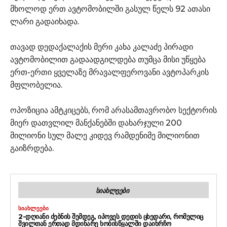
მხოლოდ ერთ ავტომობილში გასულ წელს 92 ათასი
ლარი გადაიხადა.
თავად დედაქალაქის მერი კახა კალაძე პირადი
ავტომობილით გადაადგილდება თუმცა მისი უწყება
ერთ-ერთი ყველაზე მრავალფეროვანი ავტოპარკის
მფლობელია.
ოპოზიცია ამტკიცებს, რომ არასამთავრობო სექტორის
მიერ დათვლილ მანქანებში დახარჯული 200
მილიონი სულ მალე კიდევ რამდენიმე მილიონით
გაიზრდება.
ᲡᲘᲐᲮᲚᲔᲔᲑᲘ
ᲡᲘᲐᲮᲚᲔᲔᲑᲘ
2-ᲓᲦᲘᲐᲜᲘ ᲫᲔᲑᲜᲘᲡ ᲨᲔᲛᲓᲔᲒ, ᲘᲞᲝᲕᲔᲡ ᲓᲔᲓᲘᲡ ᲪᲮᲔᲓᲐᲠᲘ, ᲠᲝᲛᲔᲚᲘᲪ
ᲨᲕᲘᲚᲗᲐᲜ ᲔᲠᲗᲐᲓ ᲛᲓᲘᲜᲐᲠᲔ ᲮᲝᲑᲘᲡᲬᲧᲐᲚᲨᲘ ᲓᲐᲘᲮᲠᲩᲝ