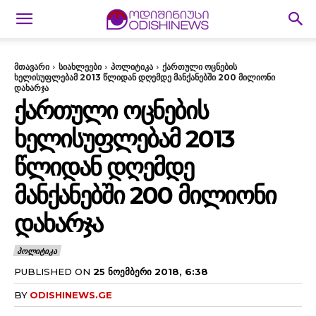
მთავარი
სიახლეები
პოლიტიკა
ქართული ოცნების
ხელისუფლებამ 2013 წლიდან დღემდე მანქანებში 200 მილიონი
დახარჯა
ᲥᲐᲠᲗᲣᲚᲘ ᲝᲪᲜᲔᲑᲘᲡ
ᲮᲔᲚᲘᲡᲣᲤᲚᲔᲑᲐᲛ 2013
ᲬᲚᲘᲓᲐᲜ ᲓᲦᲔᲛᲓᲔ
ᲛᲐᲜᲥᲐᲜᲔᲑᲨᲘ 200 ᲛᲘᲚᲘᲝᲜᲘ
ᲓᲐᲮᲐᲠᲯᲐ
ᲞᲝᲚᲘᲢᲘᲙᲐ
PUBLISHED ON
25 ᲜᲝᲔᲛᲑᲔᲠᲘ 2018, 6:38
BY
ODISHINEWS.GE