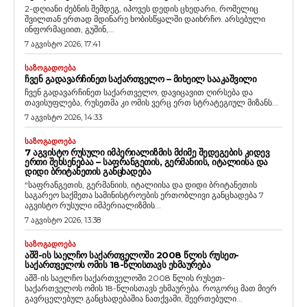
2-დღიანი ძებნის შემდეგ, იპოვეს დედის ცხედარი, რომელიც
შვილთან ერთად მდინარე ხობისწყალში დაიხრჩო. არსებული
ინფორმაციით, გუშინ,...
7 აგვისტო 2026, 17:41
ᲡᲐᲖᲝᲒᲐᲓᲝᲔᲑᲐ
ᲩᲕᲔᲜ ᲒᲐᲓᲐᲕᲐᲠᲩᲘᲜᲔᲗ ᲡᲐᲥᲐᲠᲗᲕᲔᲚᲝ – ᲛᲘᲮᲔᲘᲚ ᲡᲐᲐᲙᲐᲨᲕᲘᲚᲘ
ჩვენ გადავარჩინეთ საქართველო, დავიცავით ღირსება და
თავისუფლება, რუსეთმა კი ომის ვერც ერთ სტრატეგიულ მიზანს...
7 აგვისტო 2026, 14:33
ᲡᲐᲖᲝᲒᲐᲓᲝᲔᲑᲐ
7 ᲐᲒᲕᲘᲡᲢᲝ ᲠᲣᲡᲣᲚᲘ ᲘᲛᲞᲔᲠᲘᲐᲚᲘᲖᲛᲘᲡ ᲛᲫᲘᲛᲔ ᲨᲔᲓᲔᲒᲔᲑᲘᲡ ᲙᲘᲓᲔᲕ
ᲔᲠᲗᲘ ᲨᲔᲮᲡᲔᲜᲔᲑᲐᲐ – ᲡᲐᲤᲠᲐᲜᲒᲔᲗᲘᲡ, ᲒᲔᲠᲛᲐᲜᲘᲘᲡ, ᲘᲢᲐᲚᲘᲘᲡᲐ ᲓᲐ
ᲓᲘᲓᲘ ᲑᲠᲘᲢᲐᲜᲔᲗᲘᲡ ᲒᲐᲜᲪᲮᲐᲓᲔᲑᲐ
“საფრანგეთის, გერმანიის, იტალიისა და დიდი ბრიტანეთის
საგარეო საქმეთა სამინისტროების ერთობლივი განცხადება 7
აგვისტო რუსული იმპერიალიზმის...
7 აგვისტო 2026, 13:38
ᲡᲐᲖᲝᲒᲐᲓᲝᲔᲑᲐ
ᲐᲨᲨ-ᲘᲡ ᲡᲐᲔᲚᲩᲝ ᲡᲐᲥᲐᲠᲗᲕᲔᲚᲝᲨᲘ 2008 ᲬᲚᲘᲡ ᲠᲣᲡᲔᲗ-
ᲡᲐᲥᲐᲠᲗᲕᲔᲚᲝᲡ ᲝᲛᲘᲡ 18-ᲬᲚᲘᲡᲗᲐᲕᲡ ᲔᲮᲛᲐᲣᲠᲔᲑᲐ
აშშ-ის საელჩო საქართველოში 2008 წლის რუსეთ-
საქართველოს ომის 18-წლისთავს ეხმაურება. როგორც მათ მიერ
გავრცელებულ განცხადებაშია ნათქვამი, შეერთებული...