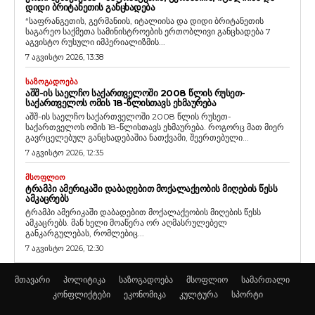
ᲓᲘᲓᲘ ᲑᲠᲘᲢᲐᲜᲔᲗᲘᲡ ᲒᲐᲜᲪᲮᲐᲓᲔᲑᲐ
“საფრანგეთის, გერმანიის, იტალიისა და დიდი ბრიტანეთის
საგარეო საქმეთა სამინისტროების ერთობლივი განცხადება 7
აგვისტო რუსული იმპერიალიზმის...
7 აგვისტო 2026, 13:38
ᲡᲐᲖᲝᲒᲐᲓᲝᲔᲑᲐ
ᲐᲨᲨ-ᲘᲡ ᲡᲐᲔᲚᲩᲝ ᲡᲐᲥᲐᲠᲗᲕᲔᲚᲝᲨᲘ 2008 ᲬᲚᲘᲡ ᲠᲣᲡᲔᲗ-
ᲡᲐᲥᲐᲠᲗᲕᲔᲚᲝᲡ ᲝᲛᲘᲡ 18-ᲬᲚᲘᲡᲗᲐᲕᲡ ᲔᲮᲛᲐᲣᲠᲔᲑᲐ
აშშ-ის საელჩო საქართველოში 2008 წლის რუსეთ-
საქართველოს ომის 18-წლისთავს ეხმაურება. როგორც მათ მიერ
გავრცელებულ განცხადებაშია ნათქვამი, შეერთებული...
7 აგვისტო 2026, 12:35
ᲛᲡᲝᲤᲚᲘᲝ
ᲢᲠᲐᲛᲞᲘ ᲐᲛᲔᲠᲘᲙᲐᲨᲘ ᲓᲐᲑᲐᲓᲔᲑᲘᲗ ᲛᲝᲥᲐᲚᲐᲥᲔᲝᲑᲘᲡ ᲛᲘᲦᲔᲑᲘᲡ ᲬᲔᲡᲡ
ᲐᲛᲙᲐᲪᲠᲔᲑᲡ
ტრამპი ამერიკაში დაბადებით მოქალაქეობის მიღების წესს
ამკაცრებს. მან ხელი მოაწერა ორ აღმასრულებელ
განკარგულებას, რომლებიც...
7 აგვისტო 2026, 12:30
მთავარი
პოლიტიკა
საზოგადოება
მსოფლიო
სამართალი
კონფლიქტები
ეკონომიკა
კულტურა
სპორტი