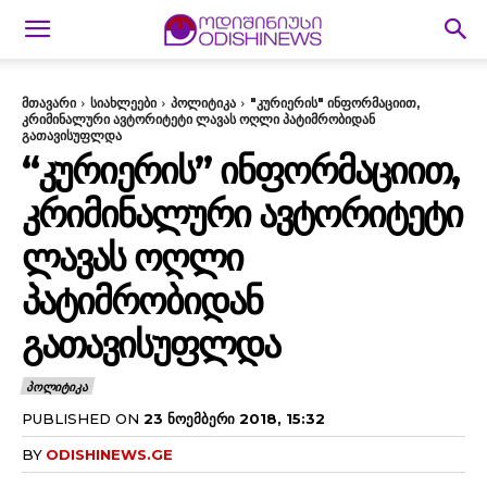
მთავარი
სიახლეები
პოლიტიკა
"კურიერის" ინფორმაციით,
კრიმინალური ავტორიტეტი ლავას ოღლი პატიმრობიდან
გათავისუფლდა
“ᲙᲣᲠᲘᲔᲠᲘᲡ” ᲘᲜᲤᲝᲠᲛᲐᲪᲘᲘᲗ,
ᲙᲠᲘᲛᲘᲜᲐᲚᲣᲠᲘ ᲐᲕᲢᲝᲠᲘᲢᲔᲢᲘ
ᲚᲐᲕᲐᲡ ᲝᲦᲚᲘ
ᲞᲐᲢᲘᲛᲠᲝᲑᲘᲓᲐᲜ
ᲒᲐᲗᲐᲕᲘᲡᲣᲤᲚᲓᲐ
ᲞᲝᲚᲘᲢᲘᲙᲐ
PUBLISHED ON
23 ᲜᲝᲔᲛᲑᲔᲠᲘ 2018, 15:32
BY
ODISHINEWS.GE