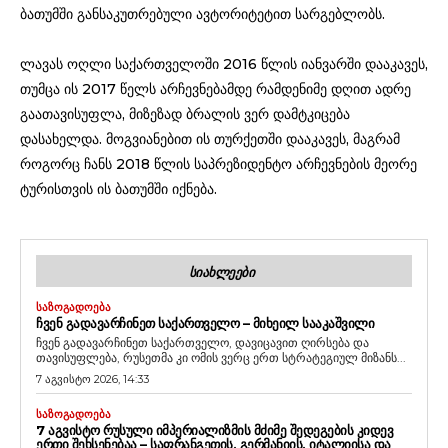
ბათუმში განსაკუთრებული ავტორიტეტით სარგებლობს.
ლავას ოღლი საქართველოში 2016 წლის იანვარში დააკავეს,
თუმცა ის 2017 წელს არჩევნებამდე რამდენიმე დღით ადრე
გაათავისუფლა, მიზეზად ბრალის ვერ დამტკიცება
დასახელდა. მოგვიანებით ის თურქეთში დააკავეს, მაგრამ
როგორც ჩანს 2018 წლის საპრეზიდენტო არჩევნების მეორე
ტურისთვის ის ბათუმში იქნება.
ᲡᲘᲐᲮᲚᲔᲔᲑᲘ
ᲡᲐᲖᲝᲒᲐᲓᲝᲔᲑᲐ
ᲩᲕᲔᲜ ᲒᲐᲓᲐᲕᲐᲠᲩᲘᲜᲔᲗ ᲡᲐᲥᲐᲠᲗᲕᲔᲚᲝ – ᲛᲘᲮᲔᲘᲚ ᲡᲐᲐᲙᲐᲨᲕᲘᲚᲘ
ჩვენ გადავარჩინეთ საქართველო, დავიცავით ღირსება და
თავისუფლება, რუსეთმა კი ომის ვერც ერთ სტრატეგიულ მიზანს...
7 აგვისტო 2026, 14:33
ᲡᲐᲖᲝᲒᲐᲓᲝᲔᲑᲐ
7 ᲐᲒᲕᲘᲡᲢᲝ ᲠᲣᲡᲣᲚᲘ ᲘᲛᲞᲔᲠᲘᲐᲚᲘᲖᲛᲘᲡ ᲛᲫᲘᲛᲔ ᲨᲔᲓᲔᲒᲔᲑᲘᲡ ᲙᲘᲓᲔᲕ
ᲔᲠᲗᲘ ᲨᲔᲮᲡᲔᲜᲔᲑᲐᲐ – ᲡᲐᲤᲠᲐᲜᲒᲔᲗᲘᲡ, ᲒᲔᲠᲛᲐᲜᲘᲘᲡ, ᲘᲢᲐᲚᲘᲘᲡᲐ ᲓᲐ