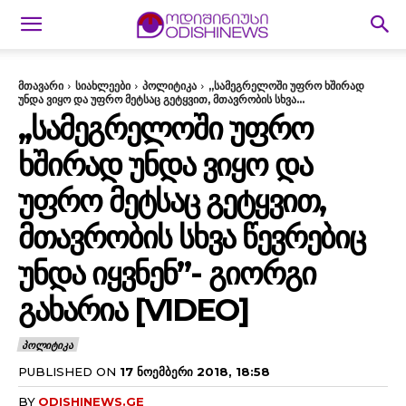
მთავარი
სიახლეები
პოლიტიკა
,,სამეგრელოში უფრო ხშირად
უნდა ვიყო და უფრო მეტსაც გეტყვით, მთავრობის სხვა...
,,ᲡᲐᲛᲔᲒᲠᲔᲚᲝᲨᲘ ᲣᲤᲠᲝ
ᲮᲨᲘᲠᲐᲓ ᲣᲜᲓᲐ ᲕᲘᲧᲝ ᲓᲐ
ᲣᲤᲠᲝ ᲛᲔᲢᲡᲐᲪ ᲒᲔᲢᲧᲕᲘᲗ,
ᲛᲗᲐᲕᲠᲝᲑᲘᲡ ᲡᲮᲕᲐ ᲬᲔᲕᲠᲔᲑᲘᲪ
ᲣᲜᲓᲐ ᲘᲧᲕᲜᲔᲜ”- ᲒᲘᲝᲠᲒᲘ
ᲒᲐᲮᲐᲠᲘᲐ [VIDEO]
ᲞᲝᲚᲘᲢᲘᲙᲐ
PUBLISHED ON
17 ᲜᲝᲔᲛᲑᲔᲠᲘ 2018, 18:58
BY
ODISHINEWS.GE