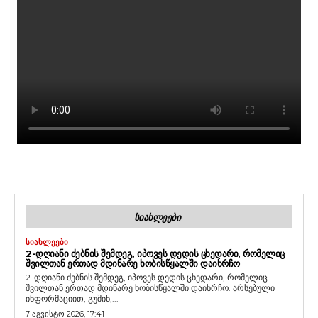
ᲡᲘᲐᲮᲚᲔᲔᲑᲘ
ᲡᲘᲐᲮᲚᲔᲔᲑᲘ
2-ᲓᲦᲘᲐᲜᲘ ᲫᲔᲑᲜᲘᲡ ᲨᲔᲛᲓᲔᲒ, ᲘᲞᲝᲕᲔᲡ ᲓᲔᲓᲘᲡ ᲪᲮᲔᲓᲐᲠᲘ, ᲠᲝᲛᲔᲚᲘᲪ
ᲨᲕᲘᲚᲗᲐᲜ ᲔᲠᲗᲐᲓ ᲛᲓᲘᲜᲐᲠᲔ ᲮᲝᲑᲘᲡᲬᲧᲐᲚᲨᲘ ᲓᲐᲘᲮᲠᲩᲝ
2-დღიანი ძებნის შემდეგ, იპოვეს დედის ცხედარი, რომელიც
შვილთან ერთად მდინარე ხობისწყალში დაიხრჩო. არსებული
ინფორმაციით, გუშინ,...
7 აგვისტო 2026, 17:41