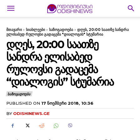
მთავარი
სიახლეები
საზოგადოება
დღეს, 20:00 საათზე სანდრა
ელისაბედ რულოვსი გადაცემა "დიალოგის" სტუმარია
ᲓᲦᲔᲡ, 20:00 ᲡᲐᲐᲗᲖᲔ
ᲡᲐᲜᲓᲠᲐ ᲔᲚᲘᲡᲐᲑᲔᲓ
ᲠᲣᲚᲝᲕᲡᲘ ᲒᲐᲓᲐᲪᲔᲛᲐ
“ᲓᲘᲐᲚᲝᲒᲘᲡ” ᲡᲢᲣᲛᲐᲠᲘᲐ
ᲡᲐᲖᲝᲒᲐᲓᲝᲔᲑᲐ
PUBLISHED ON
17 ᲜᲝᲔᲛᲑᲔᲠᲘ 2018, 10:36
BY
ODISHINEWS.GE