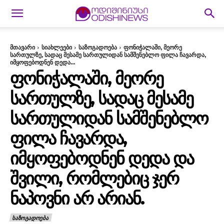
მთავარი
სიახლეები
საზოგადოება
ფონიჭალაში, მეორე
სართულზე, სადაც მესამე სართულიდან სამშენებლო ფილა ჩავარდა,
იმყოფებოდნენ დედა...
ᲤᲝᲜᲘᲭᲐᲚᲐᲨᲘ, ᲛᲔᲝᲠᲔ
ᲡᲐᲠᲗᲣᲚᲖᲔ, ᲡᲐᲓᲐᲪ ᲛᲔᲡᲐᲛᲔ
ᲡᲐᲠᲗᲣᲚᲘᲓᲐᲜ ᲡᲐᲛᲨᲔᲜᲔᲑᲚᲝ
ᲤᲘᲚᲐ ᲩᲐᲕᲐᲠᲓᲐ,
ᲘᲛᲧᲝᲤᲔᲑᲝᲓᲜᲔᲜ ᲓᲔᲓᲐ ᲓᲐ
ᲨᲕᲘᲚᲘ, ᲠᲝᲛᲚᲔᲑᲘᲪ ᲯᲔᲠ
ᲜᲐᲞᲝᲕᲜᲘ ᲐᲠ ᲐᲠᲘᲐᲜ.
ᲡᲐᲖᲝᲒᲐᲓᲝᲔᲑᲐ