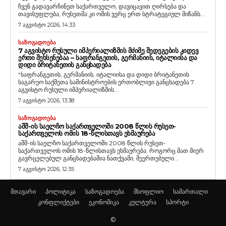
ჩვენ გადავარჩინეთ საქართველო, დავიცავით ღირსება და
თავისუფლება, რუსეთმა კი ომის ვერც ერთ სტრატეგიულ მიზანს...
7 აგვისტო 2026, 14:33
ᲡᲐᲖᲝᲒᲐᲓᲝᲔᲑᲐ
7 ᲐᲒᲕᲘᲡᲢᲝ ᲠᲣᲡᲣᲚᲘ ᲘᲛᲞᲔᲠᲘᲐᲚᲘᲖᲛᲘᲡ ᲛᲫᲘᲛᲔ ᲨᲔᲓᲔᲒᲔᲑᲘᲡ ᲙᲘᲓᲔᲕ
ᲔᲠᲗᲘ ᲨᲔᲮᲡᲔᲜᲔᲑᲐᲐ – ᲡᲐᲤᲠᲐᲜᲒᲔᲗᲘᲡ, ᲒᲔᲠᲛᲐᲜᲘᲘᲡ, ᲘᲢᲐᲚᲘᲘᲡᲐ ᲓᲐ
ᲓᲘᲓᲘ ᲑᲠᲘᲢᲐᲜᲔᲗᲘᲡ ᲒᲐᲜᲪᲮᲐᲓᲔᲑᲐ
“საფრანგეთის, გერმანიის, იტალიისა და დიდი ბრიტანეთის
საგარეო საქმეთა სამინისტროების ერთობლივი განცხადება 7
აგვისტო რუსული იმპერიალიზმის...
7 აგვისტო 2026, 13:38
ᲡᲐᲖᲝᲒᲐᲓᲝᲔᲑᲐ
ᲐᲨᲨ-ᲘᲡ ᲡᲐᲔᲚᲩᲝ ᲡᲐᲥᲐᲠᲗᲕᲔᲚᲝᲨᲘ 2008 ᲬᲚᲘᲡ ᲠᲣᲡᲔᲗ-
ᲡᲐᲥᲐᲠᲗᲕᲔᲚᲝᲡ ᲝᲛᲘᲡ 18-ᲬᲚᲘᲡᲗᲐᲕᲡ ᲔᲮᲛᲐᲣᲠᲔᲑᲐ
აშშ-ის საელჩო საქართველოში 2008 წლის რუსეთ-
საქართველოს ომის 18-წლისთავს ეხმაურება. როგორც მათ მიერ
გავრცელებულ განცხადებაშია ნათქვამი, შეერთებული...
7 აგვისტო 2026, 12:35
მთავარი
პოლიტიკა
საზოგადოება
მსოფლიო
სამართალი
კონფლიქტები
ეკონომიკა
კულტურა
სპორტი
©