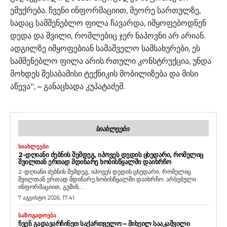
ემუქრება. ჩვენი ინფორმაციით, მეორე სართულზე,
სადაც სამშენებლო ფილა ჩავარდა, იმყოფებოდნენ
დედა და შვილი, რომლებიც ჯერ ნაპოვნი არ არიან.
ადგილზე იმყოფებიან სამაშველო სამსახურები, ეს
სამშენებლო ფილა არის რთული კონსტრუქცია, უნდა
მოხდეს შესაბამისი ტექნიკის მობილიზება და მისი
აწევა“, – განაცხადა კუპატაძემ.
ᲡᲘᲐᲮᲚᲔᲔᲑᲘ
ᲡᲘᲐᲮᲚᲔᲔᲑᲘ
2-ᲓᲦᲘᲐᲜᲘ ᲫᲔᲑᲜᲘᲡ ᲨᲔᲛᲓᲔᲒ, ᲘᲞᲝᲕᲔᲡ ᲓᲔᲓᲘᲡ ᲪᲮᲔᲓᲐᲠᲘ, ᲠᲝᲛᲔᲚᲘᲪ
ᲨᲕᲘᲚᲗᲐᲜ ᲔᲠᲗᲐᲓ ᲛᲓᲘᲜᲐᲠᲔ ᲮᲝᲑᲘᲡᲬᲧᲐᲚᲨᲘ ᲓᲐᲘᲮᲠᲩᲝ
2-დღიანი ძებნის შემდეგ, იპოვეს დედის ცხედარი, რომელიც
შვილთან ერთად მდინარე ხობისწყალში დაიხრჩო. არსებული
ინფორმაციით, გუშინ,...
7 აგვისტო 2026, 17:41
ᲡᲐᲖᲝᲒᲐᲓᲝᲔᲑᲐ
ᲩᲕᲔᲜ ᲒᲐᲓᲐᲕᲐᲠᲩᲘᲜᲔᲗ ᲡᲐᲥᲐᲠᲗᲕᲔᲚᲝ – ᲛᲘᲮᲔᲘᲚ ᲡᲐᲐᲙᲐᲨᲕᲘᲚᲘ