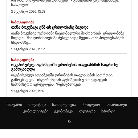
და ონლაინ ფორმატში დაიწყება." - განაცხადა გივი მიქანაძემ.
სასკოლო...
5 აგვისტო 2026, 15:59
ᲡᲐᲖᲝᲒᲐᲓᲝᲔᲑᲐ
ᲗᲘᲜᲐ ᲑᲝᲙᲣᲩᲐᲕᲐ ᲔᲜᲛ-ᲘᲡ ᲧᲠᲘᲚᲝᲑᲐᲖᲔ ᲛᲘᲕᲘᲓᲐ
თინა ბოკუჩავა "ერთიანი ნაციონალური მოძრაობის" ყრილობაზე
მივიდა - მან ღონისძიებაზე შესვლამდე მედიასთან პოლიტსაბჭოს
სხდომაზე...
5 აგვისტო 2026, 15:53
ᲡᲐᲖᲝᲒᲐᲓᲝᲔᲑᲐ
ᲝᲙᲣᲞᲘᲠᲔᲑᲣᲚ ᲐᲤᲮᲐᲖᲔᲗᲨᲘ ᲓᲠᲝᲜᲔᲑᲘᲡ ᲗᲐᲕᲓᲐᲡᲮᲛᲘᲡ ᲡᲐᲤᲠᲗᲮᲔ
ᲒᲐᲛᲝᲪᲮᲐᲓᲓᲐ
ოკუპირებულ აფხაზეთში დრონების თავდასხმის საფრთხე
გამოცხადდა - ინფორმაციას აფხაზეთის ე.წ თავდაცვის
სამინისტრო ავრცელებს. "რესპუბლიკის...
5 აგვისტო 2026, 15:17
მთავარი
პოლიტიკა
საზოგადოება
მსოფლიო
სამართალი
კონფლიქტები
ეკონომიკა
კულტურა
სპორტი
©