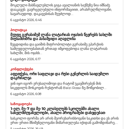
მოკლული მასწავლებლის გიგა ავალიანის საქმეზე ნია იმნაძე
დააკავეს. გავრცელებული ინფორმაციით, არასრულწლოვანი,
სავარაუდოდ, დაკავებისას შეუძლოდ...
6 აგვისტო 2026, 6:46
ᲞᲝᲚᲘᲢᲘᲙᲐ
ᲛᲔᲣᲤᲔ ᲒᲔᲠᲐᲡᲘᲛᲔᲛ ᲚᲐᲜᲐ ᲚᲐᲢᲐᲠᲘᲐᲡ ᲝᲯᲐᲮᲘᲡ ᲬᲔᲕᲠᲔᲑᲡ ᲡᲐᲮᲚᲨᲘ
ᲛᲘᲣᲡᲐᲛᲫᲘᲛᲠᲐ ᲓᲐ ᲞᲐᲜᲐᲨᲕᲘᲓᲘ ᲐᲦᲐᲕᲚᲘᲜᲐ
ზუგდიდისა და ცაიშის მიტროპოლიტი გერასიმე ეპარქიის
სამღვდელოებასთან ერთად იმყოფებოდა ლანა ლატარიას
სახლში, მის ოჯახს...
6 აგვისტო 2026, 6:17
ᲙᲝᲜᲤᲚᲘᲥᲢᲔᲑᲘ
ᲐᲤᲔᲗᲥᲔᲑᲐ, ᲝᲠᲘ ᲡᲐᲤᲚᲐᲕᲘ ᲓᲐ ᲠᲣᲡᲘ ᲒᲔᲜᲔᲠᲚᲘᲡ ᲡᲐᲘᲓᲣᲛᲚᲝ
ᲓᲐᲙᲠᲫᲐᲚᲕᲐ
ვინ იყო იგორ ერუსალიმოვი და რატომ უკავშირებენ მის
სიკვდილს მოსკოვის რესტორან Balzi Rossi-ზე მოწყობილ...
6 აგვისტო 2026, 6:08
ᲡᲐᲖᲝᲒᲐᲓᲝᲔᲑᲐ
1-ᲔᲚ, ᲛᲔ-7 ᲓᲐ ᲛᲔ-10 ᲙᲚᲐᲡᲔᲚᲔᲑᲡ ᲡᲙᲝᲚᲔᲑᲨᲘ ᲐᲮᲐᲚᲘ
ᲡᲐᲮᲔᲚᲛᲫᲦᲕᲐᲜᲔᲚᲝᲔᲑᲘ, ᲐᲮᲐᲚᲘ ᲞᲠᲝᲒᲠᲐᲛᲔᲑᲘ ᲓᲐᲮᲕᲓᲔᲑᲐᲗ
სასკოლო ფორმა არ არის მეორეხარისხოვანი საკითხი და ეს არის
ერთ-ერთი მნიშვნელოვანი მიმართულება იქიდან გამომდინარე,...
5 აგვისტო 2026, 16:49