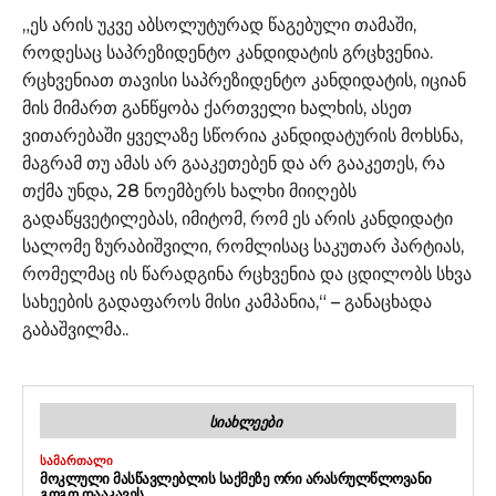
„ეს არის უკვე აბსოლუტურად წაგებული თამაში,
როდესაც საპრეზიდენტო კანდიდატის გრცხვენია.
რცხვენიათ თავისი საპრეზიდენტო კანდიდატის, იციან
მის მიმართ განწყობა ქართველი ხალხის, ასეთ
ვითარებაში ყველაზე სწორია კანდიდატურის მოხსნა,
მაგრამ თუ ამას არ გააკეთებენ და არ გააკეთეს, რა
თქმა უნდა, 28 ნოემბერს ხალხი მიიღებს
გადაწყვეტილებას, იმიტომ, რომ ეს არის კანდიდატი
სალომე ზურაბიშვილი, რომლისაც საკუთარ პარტიას,
რომელმაც ის წარადგინა რცხვენია და ცდილობს სხვა
სახეების გადაფაროს მისი კამპანია,“ – განაცხადა
გაბაშვილმა..
ᲡᲘᲐᲮᲚᲔᲔᲑᲘ
ᲡᲐᲛᲐᲠᲗᲐᲚᲘ
ᲛᲝᲙᲚᲣᲚᲘ ᲛᲐᲡᲬᲐᲕᲚᲔᲑᲚᲘᲡ ᲡᲐᲥᲛᲔᲖᲔ ᲝᲠᲘ ᲐᲠᲐᲡᲠᲣᲚᲬᲚᲝᲕᲐᲜᲘ
ᲒᲝᲒᲝ ᲓᲐᲐᲙᲐᲕᲔᲡ