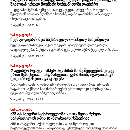
ᲨᲕᲘᲚᲗᲐᲜ ᲔᲠᲗᲐᲓ ᲛᲓᲘᲜᲐᲠᲔ ᲮᲝᲑᲘᲡᲬᲧᲐᲚᲨᲘ ᲓᲐᲘᲮᲠᲩᲝ
2-დღიანი ძებნის შემდეგ, იპოვეს დედის ცხედარი, რომელიც
შვილთან ერთად მდინარე ხობისწყალში დაიხრჩო. არსებული
ინფორმაციით, გუშინ,...
7 აგვისტო 2026, 17:41
ᲡᲐᲖᲝᲒᲐᲓᲝᲔᲑᲐ
ᲩᲕᲔᲜ ᲒᲐᲓᲐᲕᲐᲠᲩᲘᲜᲔᲗ ᲡᲐᲥᲐᲠᲗᲕᲔᲚᲝ – ᲛᲘᲮᲔᲘᲚ ᲡᲐᲐᲙᲐᲨᲕᲘᲚᲘ
ჩვენ გადავარჩინეთ საქართველო, დავიცავით ღირსება და
თავისუფლება, რუსეთმა კი ომის ვერც ერთ სტრატეგიულ მიზანს...
7 აგვისტო 2026, 14:33
ᲡᲐᲖᲝᲒᲐᲓᲝᲔᲑᲐ
7 ᲐᲒᲕᲘᲡᲢᲝ ᲠᲣᲡᲣᲚᲘ ᲘᲛᲞᲔᲠᲘᲐᲚᲘᲖᲛᲘᲡ ᲛᲫᲘᲛᲔ ᲨᲔᲓᲔᲒᲔᲑᲘᲡ ᲙᲘᲓᲔᲕ
ᲔᲠᲗᲘ ᲨᲔᲮᲡᲔᲜᲔᲑᲐᲐ – ᲡᲐᲤᲠᲐᲜᲒᲔᲗᲘᲡ, ᲒᲔᲠᲛᲐᲜᲘᲘᲡ, ᲘᲢᲐᲚᲘᲘᲡᲐ ᲓᲐ
ᲓᲘᲓᲘ ᲑᲠᲘᲢᲐᲜᲔᲗᲘᲡ ᲒᲐᲜᲪᲮᲐᲓᲔᲑᲐ
“საფრანგეთის, გერმანიის, იტალიისა და დიდი ბრიტანეთის
საგარეო საქმეთა სამინისტროების ერთობლივი განცხადება 7
აგვისტო რუსული იმპერიალიზმის...
7 აგვისტო 2026, 13:38
ᲡᲐᲖᲝᲒᲐᲓᲝᲔᲑᲐ
ᲐᲨᲨ-ᲘᲡ ᲡᲐᲔᲚᲩᲝ ᲡᲐᲥᲐᲠᲗᲕᲔᲚᲝᲨᲘ 2008 ᲬᲚᲘᲡ ᲠᲣᲡᲔᲗ-
ᲡᲐᲥᲐᲠᲗᲕᲔᲚᲝᲡ ᲝᲛᲘᲡ 18-ᲬᲚᲘᲡᲗᲐᲕᲡ ᲔᲮᲛᲐᲣᲠᲔᲑᲐ
აშშ-ის საელჩო საქართველოში 2008 წლის რუსეთ-
საქართველოს ომის 18-წლისთავს ეხმაურება. როგორც მათ მიერ