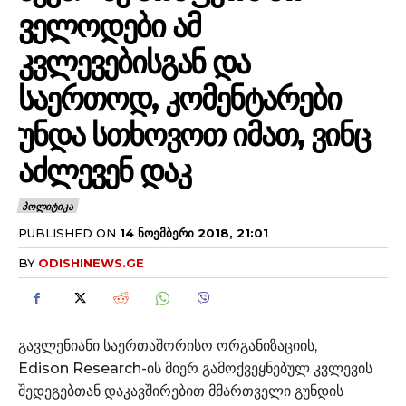
ᲕᲔᲚᲝᲓᲔᲑᲘ ᲐᲛ
ᲙᲕᲚᲔᲕᲔᲑᲘᲡᲒᲐᲜ ᲓᲐ
ᲡᲐᲔᲠᲗᲝᲓ, ᲙᲝᲛᲔᲜᲢᲐᲠᲔᲑᲘ
ᲣᲜᲓᲐ ᲡᲗᲮᲝᲕᲝᲗ ᲘᲛᲐᲗ, ᲕᲘᲜᲪ
ᲐᲫᲚᲔᲕᲔᲜ ᲓᲐᲙ
ᲞᲝᲚᲘᲢᲘᲙᲐ
PUBLISHED ON
14 ᲜᲝᲔᲛᲑᲔᲠᲘ 2018, 21:01
BY
ODISHINEWS.GE
გავლენიანი საერთაშორისო ორგანიზაციის,
Edison
Research-ის
მიერ გამოქვეყნებულ კვლევის
შედეგებთან დაკავშირებით მმართველი გუნდის