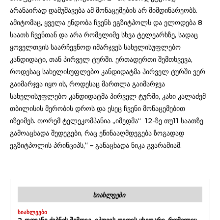
არანაირად დამუშავება ამ მონაცემების არ მიმდინარეობს.
ამიტომაც, ყველა ენდობა ჩვენს ეგზიტპოლს და ელოდება 8
საათს ჩვენთან და არა რომელიმე სხვა ტელეარხზე, სადაც
ყოველთვის საარჩევნოდ იმარჯვეს სახელისუფლებო
კანდიდატი, თან პირველ ტურში. ერთადერთი შემთხვევა,
როდესაც სახელისუფლებო კანდიდატმა პირველ ტურში ვერ
გაიმარჯვა იყო ის, როდესაც მართლა გაიმარჯვა
სახელისუფლებო კანდიდატმა პირველ ტურში, კახი კალაძემ
თბილისის მერობის დროს და ესეც ჩვენი მონაცემებით
იზეიმეს. თორემ ტელეკომპანია „იმედმა“ 12-ზე თუ11 საათზე
გამოაცხადა შედეგები, რაც ეწინააღმდეგება ზოგადად
ეგზიტპოლის პრინციპს,“ – განაცხადა ნიკა გვარამიამ.
ᲡᲘᲐᲮᲚᲔᲔᲑᲘ
ᲡᲘᲐᲮᲚᲔᲔᲑᲘ
2-ᲓᲦᲘᲐᲜᲘ ᲫᲔᲑᲜᲘᲡ ᲨᲔᲛᲓᲔᲒ, ᲘᲞᲝᲕᲔᲡ ᲓᲔᲓᲘᲡ ᲪᲮᲔᲓᲐᲠᲘ, ᲠᲝᲛᲔᲚᲘᲪ