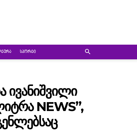
ᲚᲢᲣᲠᲐ
ᲡᲞᲝᲠᲢᲘ
ᲜᲐ ᲘᲕᲐᲜᲘᲨᲕᲘᲚᲘ
ᲐᲚᲘᲢᲠᲐ NEWS”,
ᲓᲒᲔᲜᲚᲔᲑᲡᲐᲪ