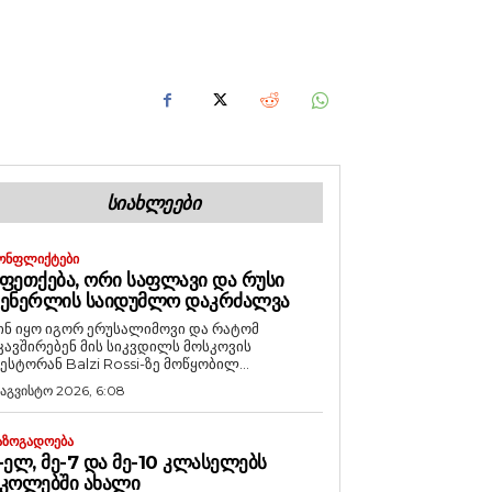
ᲡᲘᲐᲮᲚᲔᲔᲑᲘ
ᲝᲜᲤᲚᲘᲥᲢᲔᲑᲘ
ᲤᲔᲗᲥᲔᲑᲐ, ᲝᲠᲘ ᲡᲐᲤᲚᲐᲕᲘ ᲓᲐ ᲠᲣᲡᲘ
ᲒᲔᲜᲔᲠᲚᲘᲡ ᲡᲐᲘᲓᲣᲛᲚᲝ ᲓᲐᲙᲠᲫᲐᲚᲕᲐ
ინ იყო იგორ ერუსალიმოვი და რატომ
კავშირებენ მის სიკვდილს მოსკოვის
ესტორან Balzi Rossi-ზე მოწყობილ...
 აგვისტო 2026, 6:08
ᲐᲖᲝᲒᲐᲓᲝᲔᲑᲐ
-ᲔᲚ, ᲛᲔ-7 ᲓᲐ ᲛᲔ-10 ᲙᲚᲐᲡᲔᲚᲔᲑᲡ
ᲙᲝᲚᲔᲑᲨᲘ ᲐᲮᲐᲚᲘ