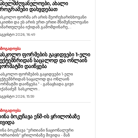
ᲐᲮᲔᲚᲛᲫᲦᲕᲐᲜᲔᲚᲝᲔᲑᲘ, ᲐᲮᲐᲚᲘ
ᲠᲝᲒᲠᲐᲛᲔᲑᲘ ᲓᲐᲮᲕᲓᲔᲑᲐᲗ
ასკოლო ფორმა არ არის მეორეხარისხოვანი
აკითხი და ეს არის ერთ-ერთი მნიშვნელოვანი
იმართულება იქიდან გამომდინარე,...
 აგვისტო 2026, 16:49
ᲐᲖᲝᲒᲐᲓᲝᲔᲑᲐ
ᲐᲡᲙᲝᲚᲝ ᲤᲝᲠᲛᲔᲑᲘᲡ ᲒᲐᲧᲘᲓᲕᲔᲑᲘ 1-ᲔᲚᲘ
ᲔᲥᲢᲔᲛᲑᲠᲘᲓᲐᲜ ᲡᲐᲪᲐᲚᲝᲓ ᲓᲐ ᲝᲜᲚᲐᲘᲜ
ᲝᲠᲛᲐᲢᲨᲘ ᲓᲐᲘᲬᲧᲔᲑᲐ
სასკოლო ფორმების გაყიდვები 1-ელი
ექტემბრიდან საცალოდ და ონლაინ
ორმატში დაიწყება." - განაცხადა გივი
იქანაძემ. სასკოლო...
 აგვისტო 2026, 15:59
ᲐᲖᲝᲒᲐᲓᲝᲔᲑᲐ
ᲘᲜᲐ ᲑᲝᲙᲣᲩᲐᲕᲐ ᲔᲜᲛ-ᲘᲡ ᲧᲠᲘᲚᲝᲑᲐᲖᲔ
ᲘᲕᲘᲓᲐ
ინა ბოკუჩავა "ერთიანი ნაციონალური
ოძრაობის" ყრილობაზე მივიდა - მან