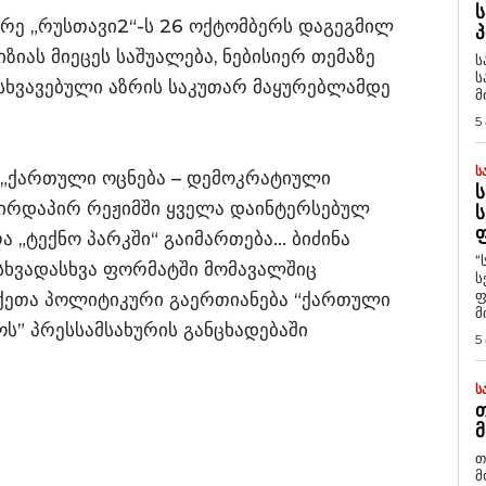
Ს
არე „რუსთავი2“-ს 26 ოქტომბერს დაგეგმილ
Პ
ზიას მიეცეს საშუალება, ნებისიერ თემაზე
ს
ს
ნსხვავებული აზრის საკუთარ მაყურებლამდე
მ
5
Ს
 „ქართული ოცნება – დემოკრატიული
Ს
ირდაპირ რეჟიმში ყველა დაინტერსებულ
Ს
Ფ
ა „ტექნო პარკში“ გაიმართება… ბიძინა
“
 სხვადასხვა ფორმატში მომავალშიც
ს
ფ
აქეთა პოლიტიკური გაერთიანება “ქართული
მ
” პრესსამსახურის განცხადებაში
5
Ს
Თ
Მ
თ
მ