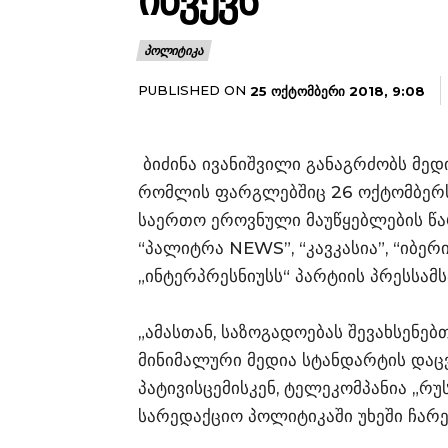
ᲘᲬᲕᲔᲕᲡ
ᲞᲝᲚᲘᲢᲘᲙᲐ
PUBLISHED ON
25 ᲝᲥᲢᲝᲛᲑᲔᲠᲘ 2018, 9:08
ბიძინა ივანიშვილი განაგრძობს მედ
რომლის ფარგლებშიც 26 ოქტომბერს,
საერთო ეროვნული მაუწყებლების წარ
“პალიტრა NEWS”, “კავკასია”, “იბერია
„ინტერპრესნიუსს“ პარტიის პრესსამ
„ამასთან, საზოგადოებას შევახსენებ
მინიმალური მედია სტანდარტის დაცვ
პატივისცემისკენ, ტელეკომპანია „რ
სარედაქციო პოლიტიკაში უხეში ჩარ