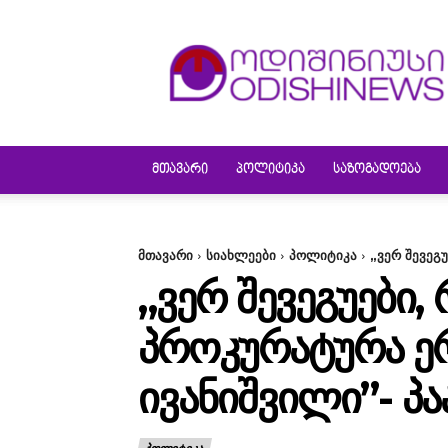
ODISHINEWS
ᲛᲗᲐᲕᲐᲠᲘ
ᲞᲝᲚᲘᲢᲘᲙᲐ
ᲡᲐᲖᲝᲒᲐᲓᲝᲔᲑᲐ
მთავარი
სიახლეები
პოლიტიკა
„ვერ შევეგუ
„ᲕᲔᲠ ᲨᲔᲕᲔᲒᲣᲔᲑᲘ, 
ᲞᲠᲝᲙᲣᲠᲐᲢᲣᲠᲐ ᲔᲠ
ᲘᲕᲐᲜᲘᲨᲕᲘᲚᲘ”- Პ