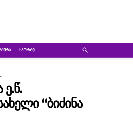
ᲚᲢᲣᲠᲐ
ᲡᲞᲝᲠᲢᲘ
..
Ე.Წ.
ᲡᲐᲮᲔᲚᲘ “ᲑᲘᲫᲘᲜᲐ