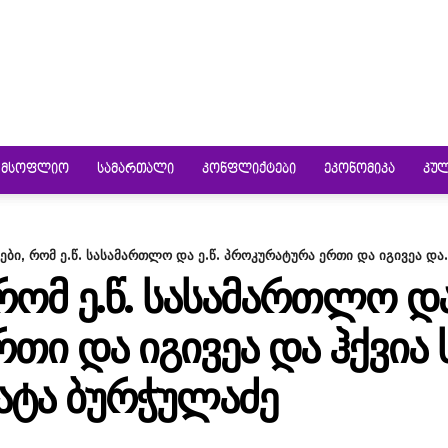
ᲛᲡᲝᲤᲚᲘᲝ
ᲡᲐᲛᲐᲠᲗᲐᲚᲘ
ᲙᲝᲜᲤᲚᲘᲥᲢᲔᲑᲘ
ᲔᲙᲝᲜᲝᲛᲘᲙᲐ
ᲙᲣ
ები, რომ ე.წ. სასამართლო და ე.წ. პროკურატურა ერთი და იგივეა და.
ᲠᲝᲛ Ე.Წ. ᲡᲐᲡᲐᲛᲐᲠᲗᲚᲝ ᲓᲐ 
ᲗᲘ ᲓᲐ ᲘᲒᲘᲕᲔᲐ ᲓᲐ ᲰᲥᲕᲘᲐ 
ᲐᲐᲢᲐ ᲑᲣᲠᲭᲣᲚᲐᲫᲔ