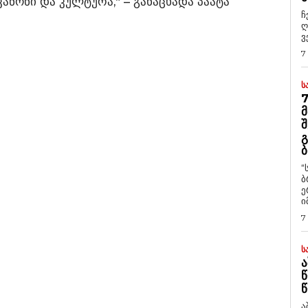
ანონი და კულტურა,“ – განაცხადა პაატა
ჩ
ღ
ვ
7
Ს
7
Მ
Შ
Გ
Ბ
“
ბ
ე
ი
7
Ს
Ა
Წ
Წ
ა