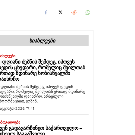
ᲡᲘᲐᲮᲚᲔᲔᲑᲘ
ᲘᲐᲮᲚᲔᲔᲑᲘ
-ᲓᲦᲘᲐᲜᲘ ᲫᲔᲑᲜᲘᲡ ᲨᲔᲛᲓᲔᲒ, ᲘᲞᲝᲕᲔᲡ
ᲔᲓᲘᲡ ᲪᲮᲔᲓᲐᲠᲘ, ᲠᲝᲛᲔᲚᲘᲪ ᲨᲕᲘᲚᲗᲐᲜ
ᲠᲗᲐᲓ ᲛᲓᲘᲜᲐᲠᲔ ᲮᲝᲑᲘᲡᲬᲧᲐᲚᲨᲘ
ᲓᲐᲘᲮᲠᲩᲝ
-დღიანი ძებნის შემდეგ, იპოვეს დედის
ხედარი, რომელიც შვილთან ერთად მდინარე
ობისწყალში დაიხრჩო. არსებული
ნფორმაციით, გუშინ,...
 აგვისტო 2026, 17:41
ᲐᲖᲝᲒᲐᲓᲝᲔᲑᲐ
ᲕᲔᲜ ᲒᲐᲓᲐᲕᲐᲠᲩᲘᲜᲔᲗ ᲡᲐᲥᲐᲠᲗᲕᲔᲚᲝ –
ᲘᲮᲔᲘᲚ ᲡᲐᲐᲙᲐᲨᲕᲘᲚᲘ