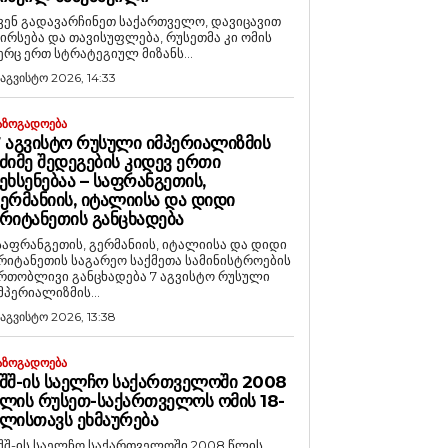
ვენ გადავარჩინეთ საქართველო, დავიცავით
ირსება და თავისუფლება, რუსეთმა კი ომის
ერც ერთ სტრატეგიულ მიზანს...
 აგვისტო 2026, 14:33
ᲐᲖᲝᲒᲐᲓᲝᲔᲑᲐ
 ᲐᲒᲕᲘᲡᲢᲝ ᲠᲣᲡᲣᲚᲘ ᲘᲛᲞᲔᲠᲘᲐᲚᲘᲖᲛᲘᲡ
ᲫᲘᲛᲔ ᲨᲔᲓᲔᲒᲔᲑᲘᲡ ᲙᲘᲓᲔᲕ ᲔᲠᲗᲘ
ᲔᲮᲡᲔᲜᲔᲑᲐᲐ – ᲡᲐᲤᲠᲐᲜᲒᲔᲗᲘᲡ,
ᲔᲠᲛᲐᲜᲘᲘᲡ, ᲘᲢᲐᲚᲘᲘᲡᲐ ᲓᲐ ᲓᲘᲓᲘ
ᲠᲘᲢᲐᲜᲔᲗᲘᲡ ᲒᲐᲜᲪᲮᲐᲓᲔᲑᲐ
საფრანგეთის, გერმანიის, იტალიისა და დიდი
რიტანეთის საგარეო საქმეთა სამინისტროების
რთობლივი განცხადება 7 აგვისტო რუსული
მპერიალიზმის...
 აგვისტო 2026, 13:38
ᲐᲖᲝᲒᲐᲓᲝᲔᲑᲐ
ᲨᲨ-ᲘᲡ ᲡᲐᲔᲚᲩᲝ ᲡᲐᲥᲐᲠᲗᲕᲔᲚᲝᲨᲘ 2008
ᲚᲘᲡ ᲠᲣᲡᲔᲗ-ᲡᲐᲥᲐᲠᲗᲕᲔᲚᲝᲡ ᲝᲛᲘᲡ 18-
ᲚᲘᲡᲗᲐᲕᲡ ᲔᲮᲛᲐᲣᲠᲔᲑᲐ
შშ-ის საელჩო საქართველოში 2008 წლის