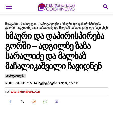
მთავარი
სიახლეები
საზოგადოება
ხმაური და დაპირისპირება
გორში - ადგილზე ზაზა სარალიძე და მალხაზ მაჩალიკაშვილი ჩავიდნენ
ᲮᲛᲐᲣᲠᲘ ᲓᲐ ᲓᲐᲞᲘᲠᲘᲡᲞᲘᲠᲔᲑᲐ
ᲒᲝᲠᲨᲘ – ᲐᲓᲒᲘᲚᲖᲔ ᲖᲐᲖᲐ
ᲡᲐᲠᲐᲚᲘᲫᲔ ᲓᲐ ᲛᲐᲚᲮᲐᲖ
ᲛᲐᲩᲐᲚᲘᲙᲐᲨᲕᲘᲚᲘ ᲩᲐᲕᲘᲓᲜᲔᲜ
ᲡᲐᲖᲝᲒᲐᲓᲝᲔᲑᲐ
PUBLISHED ON
14 ᲡᲔᲥᲢᲔᲛᲑᲔᲠᲘ 2018, 13:17
BY
ODISHINEWS.GE