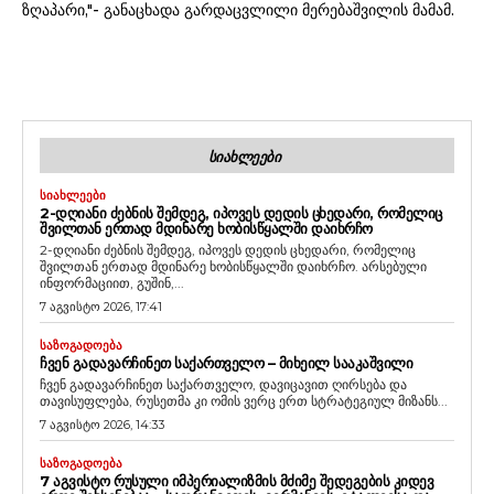
ზღაპარი,"- განაცხადა გარდაცვლილი მერებაშვილის მამამ.
ᲡᲘᲐᲮᲚᲔᲔᲑᲘ
ᲡᲘᲐᲮᲚᲔᲔᲑᲘ
2-ᲓᲦᲘᲐᲜᲘ ᲫᲔᲑᲜᲘᲡ ᲨᲔᲛᲓᲔᲒ, ᲘᲞᲝᲕᲔᲡ ᲓᲔᲓᲘᲡ ᲪᲮᲔᲓᲐᲠᲘ, ᲠᲝᲛᲔᲚᲘᲪ
ᲨᲕᲘᲚᲗᲐᲜ ᲔᲠᲗᲐᲓ ᲛᲓᲘᲜᲐᲠᲔ ᲮᲝᲑᲘᲡᲬᲧᲐᲚᲨᲘ ᲓᲐᲘᲮᲠᲩᲝ
2-დღიანი ძებნის შემდეგ, იპოვეს დედის ცხედარი, რომელიც
შვილთან ერთად მდინარე ხობისწყალში დაიხრჩო. არსებული
ინფორმაციით, გუშინ,...
7 აგვისტო 2026, 17:41
ᲡᲐᲖᲝᲒᲐᲓᲝᲔᲑᲐ
ᲩᲕᲔᲜ ᲒᲐᲓᲐᲕᲐᲠᲩᲘᲜᲔᲗ ᲡᲐᲥᲐᲠᲗᲕᲔᲚᲝ – ᲛᲘᲮᲔᲘᲚ ᲡᲐᲐᲙᲐᲨᲕᲘᲚᲘ
ჩვენ გადავარჩინეთ საქართველო, დავიცავით ღირსება და
თავისუფლება, რუსეთმა კი ომის ვერც ერთ სტრატეგიულ მიზანს...
7 აგვისტო 2026, 14:33
ᲡᲐᲖᲝᲒᲐᲓᲝᲔᲑᲐ
7 ᲐᲒᲕᲘᲡᲢᲝ ᲠᲣᲡᲣᲚᲘ ᲘᲛᲞᲔᲠᲘᲐᲚᲘᲖᲛᲘᲡ ᲛᲫᲘᲛᲔ ᲨᲔᲓᲔᲒᲔᲑᲘᲡ ᲙᲘᲓᲔᲕ