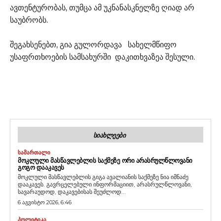
ავთენტურობას, თუმცა ამ უკნანასკნელზე ღიად არ
საუბრობს.
შეგახსენებთ, გია გულორდავა სახელმწიფო
უსაფრთხოების სამსახურში დაკითხვაზეა შესული.
ᲡᲘᲐᲮᲚᲔᲔᲑᲘ
ᲡᲐᲛᲐᲠᲗᲐᲚᲘ
ᲛᲝᲙᲚᲣᲚᲘ ᲛᲐᲡᲬᲐᲕᲚᲔᲑᲚᲘᲡ ᲡᲐᲥᲛᲔᲖᲔ ᲝᲠᲘ ᲐᲠᲐᲡᲠᲣᲚᲬᲚᲝᲕᲐᲜᲘ
ᲒᲝᲒᲝ ᲓᲐᲐᲙᲐᲕᲔᲡ
მოკლული მასწავლებლის გიგა ავალიანის საქმეზე ნია იმნაძე
დააკავეს. გავრცელებული ინფორმაციით, არასრულწლოვანი,
სავარაუდოდ, დაკავებისას შეუძლოდ...
6 აგვისტო 2026, 6:46
ᲞᲝᲚᲘᲢᲘᲙᲐ