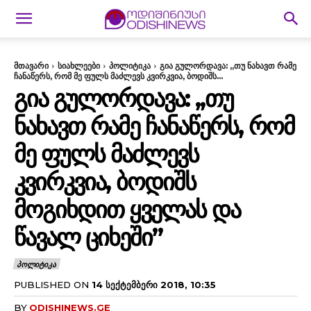
მთავარი
სიახლეები
პოლიტიკა
გია გულორდავა: ,,თუ ნახავთ რამე
ჩანაწერს, რომ მე ფულს მაძლევს კვირკვია, ბოდიშს...
ᲒᲘᲐ ᲒᲣᲚᲝᲠᲓᲐᲕᲐ: ,,ᲗᲣ
ᲜᲐᲮᲐᲕᲗ ᲠᲐᲛᲔ ᲩᲐᲜᲐᲬᲔᲠᲡ, ᲠᲝᲛ
ᲛᲔ ᲤᲣᲚᲡ ᲛᲐᲫᲚᲔᲕᲡ
ᲙᲕᲘᲠᲙᲕᲘᲐ, ᲑᲝᲓᲘᲨᲡ
ᲛᲝᲒᲘᲮᲓᲘᲗ ᲧᲕᲔᲚᲐᲡ ᲓᲐ
ᲬᲐᲕᲐᲚ ᲪᲘᲮᲔᲨᲘ”
ᲞᲝᲚᲘᲢᲘᲙᲐ
PUBLISHED ON
14 ᲡᲔᲥᲢᲔᲛᲑᲔᲠᲘ 2018, 10:35
BY
ODISHINEWS.GE