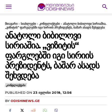
მთავარი
სიახლეები
კონფლიქტები
ანატოლი ბიბილოვი სირიაშია.
„ვიზიტის“ ფარგლებში იგი სირიის პრეზიდენტს, ბაშარ ასადს შეხვდება
ᲐᲜᲐᲢᲝᲚᲘ ᲑᲘᲑᲘᲚᲝᲕᲘ
ᲡᲘᲠᲘᲐᲨᲘᲐ. „ᲕᲘᲖᲘᲢᲘᲡ“
ᲤᲐᲠᲒᲚᲔᲑᲨᲘ ᲘᲒᲘ ᲡᲘᲠᲘᲘᲡ
ᲞᲠᲔᲖᲘᲓᲔᲜᲢᲡ, ᲑᲐᲨᲐᲠ ᲐᲡᲐᲓᲡ
ᲨᲔᲮᲕᲓᲔᲑᲐ
ᲙᲝᲜᲤᲚᲘᲥᲢᲔᲑᲘ
PUBLISHED ON
23 ᲘᲕᲚᲘᲡᲘ 2018, 12:56
BY
ODISHINEWS.GE