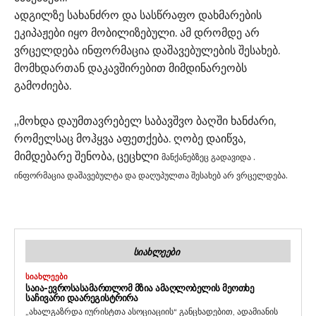
ადგილზე სახანძრო და სასწრაფო დახმარების
ეკიპაჟები იყო მობილიზებული. ამ დრომდე არ
ვრცელდება ინფორმაცია დაშავებულების შესახებ.
მომხდართან დაკავშირებით მიმდინარეობს
გამოძიება.
„მოხდა დაუმთავრებელ საბავშვო ბაღში ხანძარი,
რომელსაც მოჰყვა აფეთქება. ღობე დაიწვა,
მიმდებარე შენობა, ცეცხლი
მანქანებზეც გადავიდა
.
ინფორმაცია დაშავებულტა და დაღუპულთა შესახებ არ ვრცელდება.
ᲡᲘᲐᲮᲚᲔᲔᲑᲘ
ᲡᲘᲐᲮᲚᲔᲔᲑᲘ
ᲡᲐᲘᲐ-ᲔᲕᲠᲝᲡᲐᲡᲐᲛᲐᲠᲗᲚᲝᲛ ᲛᲖᲘᲐ ᲐᲛᲐᲦᲚᲝᲑᲔᲚᲘᲡ ᲛᲔᲝᲗᲮᲔ
ᲡᲐᲩᲘᲕᲐᲠᲘ ᲓᲐᲐᲠᲔᲒᲘᲡᲢᲠᲘᲠᲐ
„ახალგაზრდა იურისტთა ასოციაციის“ განცხადებით, ადამიანის