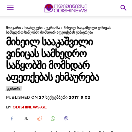
მთავარი
სიახლეები
უკრაინა
მიხეილ სააკაშვილი ვინიცას
სამხედრო საწყობში მომხდარ აფეთქებას ეხმაურება
ᲛᲘᲮᲔᲘᲚ ᲡᲐᲐᲙᲐᲨᲕᲘᲚᲘ
ᲕᲘᲜᲘᲪᲐᲡ ᲡᲐᲛᲮᲔᲓᲠᲝ
ᲡᲐᲬᲧᲝᲑᲨᲘ ᲛᲝᲛᲮᲓᲐᲠ
ᲐᲤᲔᲗᲥᲔᲑᲐᲡ ᲔᲮᲛᲐᲣᲠᲔᲑᲐ
ᲣᲙᲠᲐᲘᲜᲐ
PUBLISHED ON
27 ᲡᲔᲥᲢᲔᲛᲑᲔᲠᲘ 2017, 9:02
BY
ODISHINEWS.GE