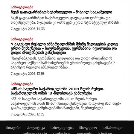
ᲡᲐᲖᲝᲒᲐᲓᲝᲔᲑᲐ
ᲩᲕᲔᲜ ᲒᲐᲓᲐᲕᲐᲠᲩᲘᲜᲔᲗ ᲡᲐᲥᲐᲠᲗᲕᲔᲚᲝ – ᲛᲘᲮᲔᲘᲚ ᲡᲐᲐᲙᲐᲨᲕᲘᲚᲘ
ჩვენ გადავარჩინეთ საქართველო, დავიცავით ღირსება და
თავისუფლება, რუსეთმა კი ომის ვერც ერთ სტრატეგიულ მიზანს...
7 აგვისტო 2026, 14:33
ᲡᲐᲖᲝᲒᲐᲓᲝᲔᲑᲐ
7 ᲐᲒᲕᲘᲡᲢᲝ ᲠᲣᲡᲣᲚᲘ ᲘᲛᲞᲔᲠᲘᲐᲚᲘᲖᲛᲘᲡ ᲛᲫᲘᲛᲔ ᲨᲔᲓᲔᲒᲔᲑᲘᲡ ᲙᲘᲓᲔᲕ
ᲔᲠᲗᲘ ᲨᲔᲮᲡᲔᲜᲔᲑᲐᲐ – ᲡᲐᲤᲠᲐᲜᲒᲔᲗᲘᲡ, ᲒᲔᲠᲛᲐᲜᲘᲘᲡ, ᲘᲢᲐᲚᲘᲘᲡᲐ ᲓᲐ
ᲓᲘᲓᲘ ᲑᲠᲘᲢᲐᲜᲔᲗᲘᲡ ᲒᲐᲜᲪᲮᲐᲓᲔᲑᲐ
“საფრანგეთის, გერმანიის, იტალიისა და დიდი ბრიტანეთის
საგარეო საქმეთა სამინისტროების ერთობლივი განცხადება 7
აგვისტო რუსული იმპერიალიზმის...
7 აგვისტო 2026, 13:38
ᲡᲐᲖᲝᲒᲐᲓᲝᲔᲑᲐ
ᲐᲨᲨ-ᲘᲡ ᲡᲐᲔᲚᲩᲝ ᲡᲐᲥᲐᲠᲗᲕᲔᲚᲝᲨᲘ 2008 ᲬᲚᲘᲡ ᲠᲣᲡᲔᲗ-
ᲡᲐᲥᲐᲠᲗᲕᲔᲚᲝᲡ ᲝᲛᲘᲡ 18-ᲬᲚᲘᲡᲗᲐᲕᲡ ᲔᲮᲛᲐᲣᲠᲔᲑᲐ
აშშ-ის საელჩო საქართველოში 2008 წლის რუსეთ-
საქართველოს ომის 18-წლისთავს ეხმაურება. როგორც მათ მიერ
გავრცელებულ განცხადებაშია ნათქვამი, შეერთებული...
7 აგვისტო 2026, 12:35
მთავარი
პოლიტიკა
საზოგადოება
მსოფლიო
სამართალი
კონფლიქტები
ეკონომიკა
კულტურა
სპორტი