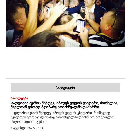
ᲡᲘᲐᲮᲚᲔᲔᲑᲘ
ᲡᲘᲐᲮᲚᲔᲔᲑᲘ
2-ᲓᲦᲘᲐᲜᲘ ᲫᲔᲑᲜᲘᲡ ᲨᲔᲛᲓᲔᲒ, ᲘᲞᲝᲕᲔᲡ ᲓᲔᲓᲘᲡ ᲪᲮᲔᲓᲐᲠᲘ, ᲠᲝᲛᲔᲚᲘᲪ
ᲨᲕᲘᲚᲗᲐᲜ ᲔᲠᲗᲐᲓ ᲛᲓᲘᲜᲐᲠᲔ ᲮᲝᲑᲘᲡᲬᲧᲐᲚᲨᲘ ᲓᲐᲘᲮᲠᲩᲝ
2-დღიანი ძებნის შემდეგ, იპოვეს დედის ცხედარი, რომელიც
შვილთან ერთად მდინარე ხობისწყალში დაიხრჩო. არსებული
ინფორმაციით, გუშინ,...
7 აგვისტო 2026, 17:41